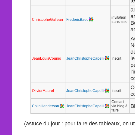
t
a
a
invitation
ChristopheGallean
FredericBaud
transmise
B
a
A
N
d
l
JeanLouisCounio
JeanChristopheCapelli
Inscrit
p
l
c
C
OlivierMaurel
JeanChristopheCapelli
Inscrit
c
Contact
B
ColinHenderson
JeanChristopheCapelli
via blog à
faire
(astuce du jour : pour faire des tableaux, on uti