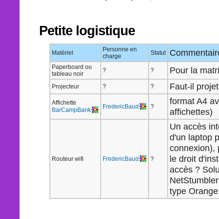
Petite logistique
Personne en
Commentair
Matériel
Statut
charge
Paperboard ou
Pour la matr
?
?
tableau noir
Faut-il proje
Projecteur
?
?
format A4 av
Affichette
FredericBaud
?
BarCampBank
affichettes)
Un accès int
d'un laptop 
connexion),
le droit d'in
Routeur wifi
FredericBaud
?
accès ? Solut
NetStumbler 
type Orange 