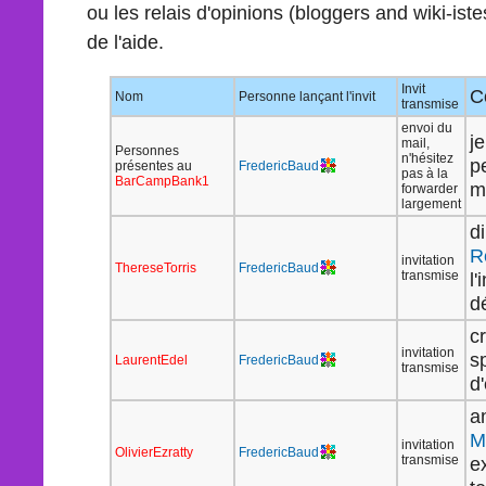
ou les relais d'opinions (bloggers and wiki-i
de l'aide.
Invit
C
Nom
Personne lançant l'invit
transmise
envoi du
j
mail,
Personnes
n'hésitez
p
présentes au
FredericBaud
pas à la
BarCampBank1
m
forwarder
largement
d
R
invitation
ThereseTorris
FredericBaud
transmise
l
dé
c
invitation
s
LaurentEdel
FredericBaud
transmise
d
a
M
invitation
OlivierEzratty
FredericBaud
transmise
e