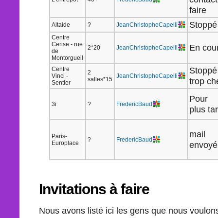
faire
Stoppé
Altaide
?
JeanChristopheCapelli
Centre
Cerise - rue
En cou
2*20
JeanChristopheCapelli
de
Montorgueil
Stoppé 
Centre
2
Vinci -
JeanChristopheCapelli
salles*15
trop ch
Sentier
Pour
3i
?
FredericBaud
plus ta
mail
Paris-
?
FredericBaud
Europlace
envoyé
Invitations à faire
Nous avons listé ici les gens que nous voulons