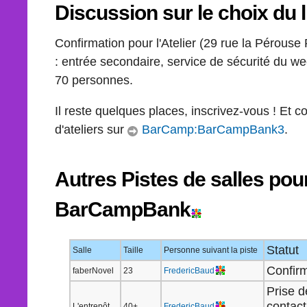
Discussion sur le choix du l
Confirmation pour l'Atelier (29 rue la Pérouse 
: entrée secondaire, service de sécurité du w
70 personnes.
Il reste quelques places, inscrivez-vous ! Et c
d'ateliers sur
BarCamp:BarCampBank3
.
Autres Pistes de salles pour
BarCampBank
Statut
Salle
Taille
Personne suivant la piste
Confir
faberNovel
23
FredericBaud
Prise d
contact
L'entrepôt
40+
FredericBaud