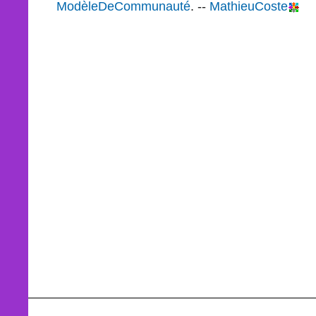
ModèleDeCommunauté
. --
MathieuCoste