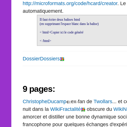
http://microformats.org/code/hcard/creator
. Le
automatiquement.
Il faut écrire deux balises html 

(en supprimant l'espace blanc dans la balise)

< html>Copier ici le code généré 

< /html>
DossierDossiers
9 pages:
ChristopheDucamp
ex-fan de
Twollars
... et
nuit dans la
WikiFractalité
obscure du
WikiN
amorcer et distiller une bonne dynamique soc
francophone pour quelques échanges d'expérie