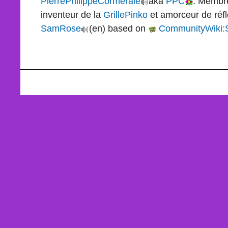
PierrePhilippeCormeraie
aka
PPC
. Membr
inventeur de la
GrillePinko
et amorceur de réfl
SamRose
(en) based on
CommunityWiki