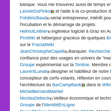
banque. Vous me trouverez aussi de temps e
LaVoieDuPinko
et l'aide à la co-production 
FrédéricBaud
serial entrepreneur, intérêt pou
l'incubation et le démarrage de projets.
HelmutLeitner
ingénieur logiciel à Graz en 
ProWiki
et hébergeur gracieux de quelques
B
sur le
FractalWiki
JeanChristopheCapelli
Banquier.
Recherche
confiance pour des usages en univers de "mass r
Groupe
expérimental sur la
Tontine
. Membre 
LaurentLunati
designer et habilleur de notre
concepteur de cerfs-volants, réflexion en cours
l'architecture du
BarCampBank
dans le
Wiki
MichelBernandMantel
NicolasDebock
Veilleur économique et techn
Groupe
de l'
IdentitéEnLigne