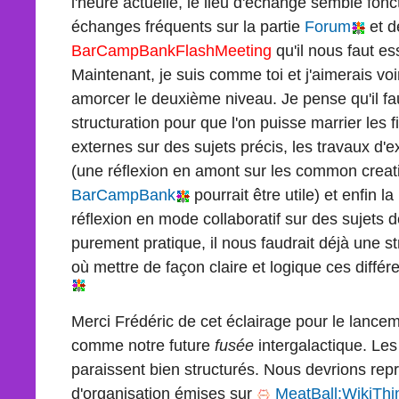
l'heure actuelle, le lieu d'échange semble fon
échanges fréquents sur la partie
Forum
et d
BarCampBankFlashMeeting
qu'il nous faut es
Maintenant, je suis comme toi et j'aimerais vo
amorcer le deuxième niveau. Je pense qu'il fau
structuration pour que l'on puisse marrier les f
externes sur des sujets précis, les travaux d'
(une réflexion en amont sur les common creat
BarCampBank
pourrait être utile) et enfin 
réflexion en mode collaboratif sur des sujets 
purement pratique, il nous faudrait déjà une st
où mettre de façon claire et logique ces différ
Merci Frédéric de cet éclairage pour le lance
comme notre future
fusée
intergalactique. Le
paraissent bien structurés. Nous devrions re
d'organisation émises sur
MeatBall:WikiThi