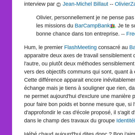
interview par
Jean-Michel Billaut
--
OlivierZ
Olivier, personnellement je ne pense pa
les missions du
BarCampBank
. Je te 
bonne chance dans ton entreprise. --
Fre
Hum, le premier
FlashMeeting
consacré au
B
apparaitre deux axes de travail sensiblement d
l'autre, ou plutôt deux méthodes sensiblement
vers des objectifs communs qui sont, quant à
Cette différence apparait encore inévitablemen
échange mais je tiens à souligner que rien, da
ne permet aujourd'hui d'exclure une manière par
pour faire bon poids et bonne mesure que, si l
d'approfondir le cas d'école proposé, il s'agit 
dans le champ des travaux du groupe
Identit
Héhé chaud aujourd'hui dites donc ? Bon j'aime