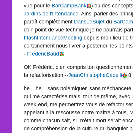
vue pour le
BarCampBank
) ou des concept
Jardins de l'Intendance
. Ainsi parler des prin
paraît complètement
DansLeSujet
du
BarCam
d'un point de vue technique je ne pourrais part
FlashIntendanceMeeting
depuis mon lieu de t
certainement nous livrer a posteriori les points
-
FredericBaud
OK Frédéric, bien compris ton questionnement 
ta refactorisation --
JeanChristopheCapelli
8 
he... he... sans polémiquer, sans méchanceté, 
qui me caractérise mais, tout de même, avec un
week-end, me permettrez-vous de refactoriser
appelant à la rescousse notre maître à tous, M
comme chacun sait, s'il n'était mort serait enc
de compréhension de la culture du banquier pa