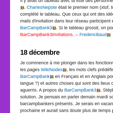
Il y avait un tableau avec la liste des personne
.
CharlesNepote
était le premier nom (xtof, tu
complété le tableau. Que ceux qui ont des idé
mails d'invitation dans leur réseau participent 
BarCampBank3
. Si le tableau grossit, on p
BarCampBank3Invitations
. --
FredericBaud
18 décembre
Je commence à me plonger dans les fonctionn
les pages
WikiNodes
, les mots clefs prédéf
BarCampBank
en Français et en Anglais pou
langue ?) et autres choses qui sont des lieux
aguerris. A propos du
BarCampBank3
, Sté
solution. Je pensais en parler demain mardi so
barcampbankers présents. Je serais en vaca
prochaine et aurait sans doute plus de temps