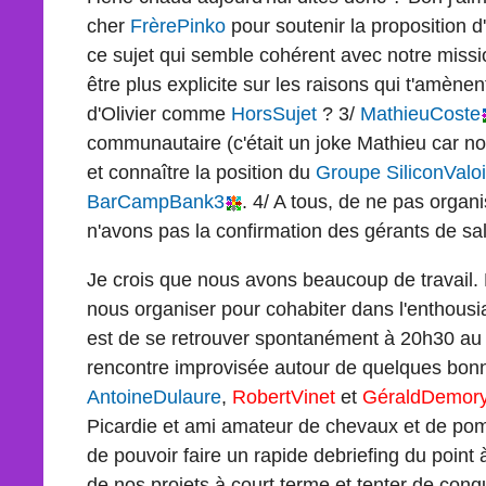
cher
FrèrePinko
pour soutenir la proposition d'
ce sujet qui semble cohérent avec notre missio
être plus explicite sur les raisons qui t'amènen
d'Olivier comme
HorsSujet
? 3/
MathieuCoste
communautaire (c'était un joke Mathieu car nou
et connaître la position du
Groupe
SiliconValo
BarCampBank3
. 4/ A tous, de ne pas orga
n'avons pas la confirmation des gérants de sall
Je crois que nous avons beaucoup de travail. 
nous organiser pour cohabiter dans l'enthous
est de se retrouver spontanément à 20h30 a
rencontre improvisée autour de quelques bonn
AntoineDulaure
,
RobertVinet
et
GéraldDemor
Picardie et ami amateur de chevaux et de pom
de pouvoir faire un rapide debriefing du point 
de nos projets à court terme et tenter de con