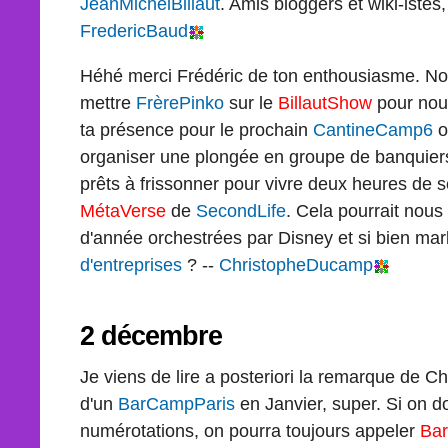
JeanMichelBillaut
. Amis bloggers et wiki-istes,
FredericBaud
Héhé merci Frédéric de ton enthousiasme. No
mettre
FrèrePinko
sur le
BillautShow
pour nou
ta présence pour le prochain
CantineCamp6
o
organiser une plongée en groupe de banquiers
prêts à frissonner pour vivre deux heures de 
MétaVerse
de
SecondLife
. Cela pourrait nous
d'année orchestrées par Disney et si bien ma
d'entreprises
? --
ChristopheDucamp
2 décembre
Je viens de lire a posteriori la remarque de C
d'un
BarCampParis
en Janvier, super. Si on do
numérotations, on pourra toujours appeler
Ba