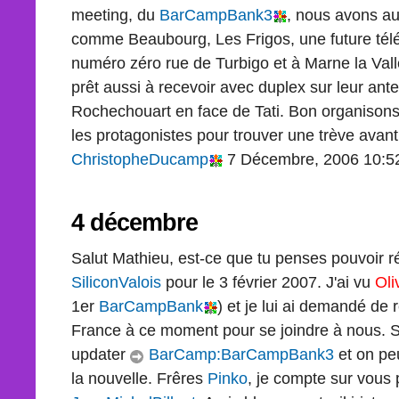
meeting, du
BarCampBank3
, nous avons aus
comme Beaubourg, Les Frigos, une future tél
numéro zéro rue de Turbigo et à Marne la Va
prêt aussi à recevoir avec duplex sur leur an
Rochechouart en face de Tati. Bon organisons
les protagonistes pour trouver une trève avant
ChristopheDucamp
7 Décembre, 2006 10:5
4 décembre
Salut Mathieu, est-ce que tu penses pouvoir r
SiliconValois
pour le 3 février 2007. J'ai vu
Oli
1er
BarCampBank
) et je lui ai demandé de 
France à ce moment pour se joindre à nous. Si 
updater
BarCamp:BarCampBank3
et on pe
la nouvelle. Frêres
Pinko
, je compte sur vous