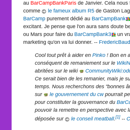
au
BarCampBankParis
de Janvier. Cela nous f
comme
le fameux album R5
de Gaston Laga
BarCamp
purement dédié au
BarCampBank
excitant. Je pense que l'on aura sans doute be
ou Mars pour faire du
BarCampBank3
un vra
marketing qu'on va lui donner. --
FredericBau
Cool tout prêt à aider en
Pinko
! Bon en at
conséquent de remaniement sur le
WikiN
abritées sur le wiki
CommunityWiki:o
Ce serait bien de les remanier, mais je s
temps. Nous recherchons des "bonnes âme
sur
le gouvernement du cw
pourrait pe
pour constituter la gouvernance du
BarC
pouvoir la remettre en perspective avec 
[1]
déposée sur
le conseil meatball
.
--
C