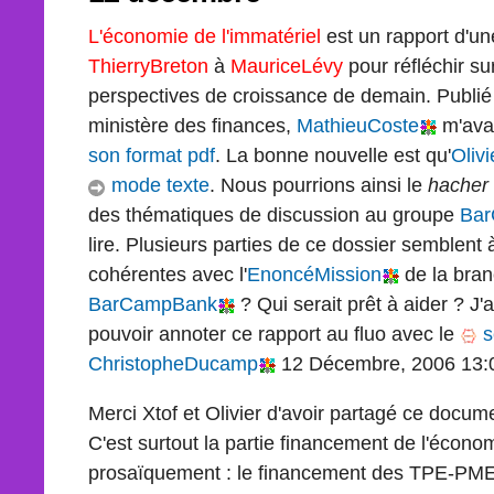
L'économie de l'immatériel
est un rapport d'u
ThierryBreton
à
MauriceLévy
pour réfléchir su
perspectives de croissance de demain. Publié
ministère des finances,
MathieuCoste
m'avai
son format pdf
. La bonne nouvelle est qu'
Oliv
mode texte
. Nous pourrions ainsi le
hacher
des thématiques de discussion au groupe
Ba
lire. Plusieurs parties de ce dossier semblent
cohérentes avec l'
EnoncéMission
de la bra
BarCampBank
? Qui serait prêt à aider ? J
pouvoir annoter ce rapport au fluo avec le
s
ChristopheDucamp
12 Décembre, 2006 13:
Merci Xtof et Olivier d'avoir partagé ce docum
C'est surtout la partie financement de l'économ
prosaïquement : le financement des TPE-PME "