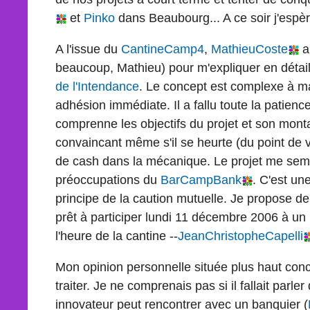
et
Pinko
dans Beaubourg... A ce soir j'espèr
A l'issue du
CantineCamp4
,
MathieuCoste
a
beaucoup, Mathieu) pour m'expliquer en déta
de l'Intendance
. Le concept est complexe à ma
adhésion immédiate. Il a fallu toute la patien
comprenne les objectifs du projet et son monta
convaincant même s'il se heurte (du point de 
de cash dans la mécanique. Le projet me sem
préoccupations du
BarCampBank
. C'est un
principe de la caution mutuelle. Je propose de
prêt à participer lundi 11 décembre 2006 à un
l'heure de la cantine --
JeanChristopheCapelli
Mon opinion personnelle située plus haut conce
traiter. Je ne comprenais pas si il fallait parl
innovateur peut rencontrer avec un banquier (