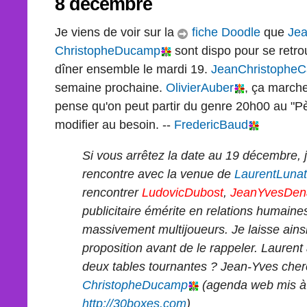
8 décembre
Je viens de voir sur la
fiche Doodle
que
Jea
ChristopheDucamp
sont dispo pour se retro
dîner ensemble le mardi 19.
JeanChristopheCa
semaine prochaine.
OlivierAuber
, ça marcher
pense qu'on peut partir du genre 20h00 au "Pè
modifier au besoin. --
FredericBaud
Si vous arrêtez la date au 19 décembre, 
rencontre avec la venue de
LaurentLunat
rencontrer
LudovicDubost
,
JeanYvesDen
publicitaire émérite en relations humain
massivement multijoueurs. Je laisse ainsi
proposition avant de le rappeler. Laurent 
deux tables tournantes ? Jean-Yves cher
ChristopheDucamp
(agenda web mis à 
http://30boxes.com
)