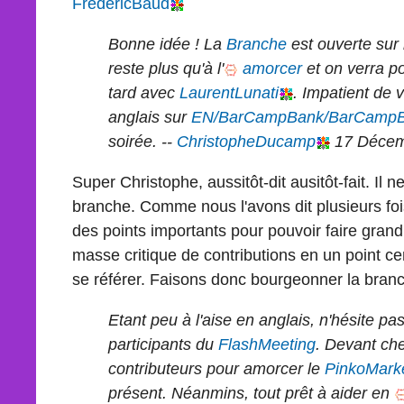
FredericBaud
Bonne idée ! La
Branche
est ouverte sur
reste plus qu'à l'
amorcer
et on verra po
tard avec
LaurentLunati
. Impatient de 
anglais sur
EN/BarCampBank/BarCampB
soirée. --
ChristopheDucamp
17 Décem
Super Christophe, aussitôt-dit ausitôt-fait. Il ne
branche. Comme nous l'avons dit plusieurs foi
des points importants pour pouvoir faire grand
masse critique de contributions en un point cen
se référer. Faisons donc bourgeonner la branc
Etant peu à l'aise en anglais, n'hésite pa
participants du
FlashMeeting
. Devant ch
contributeurs pour amorcer le
PinkoMark
présent. Néanmins, tout prêt à aider en