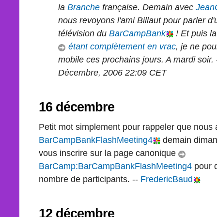
la
Branche
française. Demain avec
JeanC
nous revoyons l'ami Billaut pour parler d'
télévision du
BarCampBank
! Et puis l
étant complètement en vrac
, je ne pou
mobile ces prochains jours. A mardi soir. 
Décembre, 2006 22:09 CET
16 décembre
Petit mot simplement pour rappeler que nous
BarCampBankFlashMeeting4
demain dimanc
vous inscrire sur la page canonique
BarCamp:BarCampBankFlashMeeting4
pour q
nombre de participants. --
FredericBaud
12 décembre