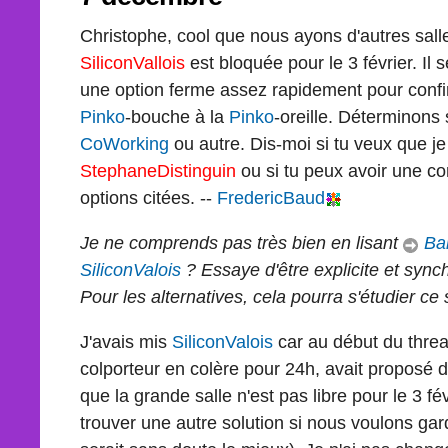
Christophe, cool que nous ayons d'autres sall
SiliconVallois
est bloquée pour le 3 février. Il 
une option ferme assez rapidement pour confirm
Pinko
-bouche à la
Pinko
-oreille. Déterminons 
CoWorking
ou autre. Dis-moi si tu veux que je
StephaneDistinguin
ou si tu peux avoir une co
options citées. --
FredericBaud
Je ne comprends pas très bien en lisant
Ba
SiliconValois
? Essaye d'être explicite et syn
Pour les alternatives, cela pourra s'étudier ce s
J'avais mis
SiliconValois
car au début du thre
colporteur en colère pour 24h, avait proposé d'u
que la grande salle n'est pas libre pour le 3 f
trouver une autre solution si nous voulons gard