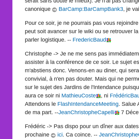
serait sans doute le mieux). Je n'ai pas changé 
canonique
BarCamp:BarCampBank3
, je va
Pour ce soir, je ne pourrais pas vous rejoindr
peut soit avancer sur le wiki ou se retrouver 
parler logistique. --
FredericBaud
Christophe -> Je ne me sens pas immédiatem
assister à la conférence de ce soir. Le sujet 
m'abstiens donc. Venons-en au diner, qui se
convivial, à n'en pas douter. Mais qui ne perm
sur le sujet des Jardins de l'Intendance puisque,
aura ce soir ni
MathieuCoste
, ni
FrédéricBa
Attendons le
FlashIntendanceMeeting
. Salue
de ma part. --
JeanChristopheCapelli
7 Déce
Frédéric -> Pas dispo pour un dîner aux date
prochaine
ici
. Ca coince. --
JeanChristophe