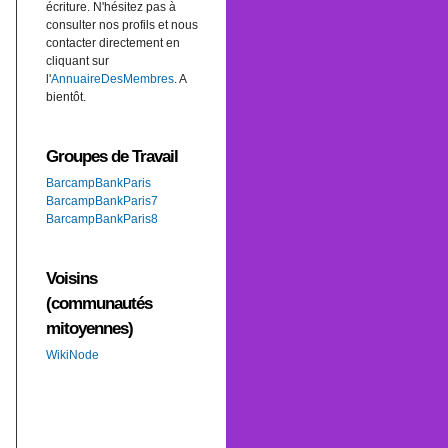
écriture. N'hésitez pas à
consulter nos profils et nous
contacter directement en
cliquant sur
l'
AnnuaireDesMembres
. A
bientôt.
Groupes de Travail
BarcampBankParis
BarcampBankParis7
BarcampBankParis8
Voisins
(communautés
mitoyennes)
WikiNode