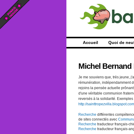
Accueil
Quoi de neu
Michel Bernand 
Je me souviens que, très jeune, j'
rémunération, indépendamment de 
rejoins la pensée actuelle prônant
d'une véritable communion fraterne
reversés à la solidarité. Exemples
http://sainttropezvilla.blogspot.co
Recherche
différentes compéten
de sites connectés avec
Communa
Recherche
traducteur français-chi
Recherche
traducteur français-an
....