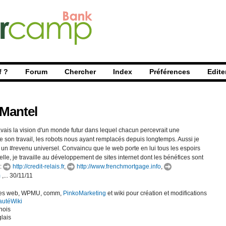
f ?
Forum
Chercher
Index
Préférences
Edite
Mantel
avais la vision d'un monde futur dans lequel chacun percevrait une
son travail, les robots nous ayant remplacés depuis longtemps. Aussi je
 un #revenu universel. Convaincu que le web porte en lui tous les espoirs
lle, je travaille au développement de sites internet dont les bénéfices sont
 :
http://credit-relais.fr
,
http://www.frenchmortgage.info
,
m
,... 30/11/11
ces web, WPMU, comm,
PinkoMarketing
et wiki pour création et modifications
utéWiki
nois
glais