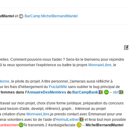
ndMantel
et
BarCamp:MichelBernandMantel
uvelles. Comment pouvons-nous t'aider ? Sens-toi le bienvenu pour rejoindre
i tu veux sponsoriser l'expérience ou battre ta propre
MonnaieLibre
, le
denne
, le pilote du projet. A titre personnel, j'aimerais aussi réfléchir à
ur les frais d'hébergement du
FractalWiki
sans oublier le bug principal de
e femmes dans l'
AnnuaireDesMembres
du
BarCampBank
--
xtof
ravail sur mon projet, choix d'une forme juridique, préparation du concours
 grand besoin d'aide, develpt, référenct, graph... Intéressé au projet
 la création d'une
MonnaieLibre
,je prends contact avec Emmanuel pour une
rai volontiers avec toi de l'aide d'
HelmutLeitner
et ferai tout mon possible
Bankwomen
Te transmets 2 #antialgiefaciale
--
MichelBernandMantel