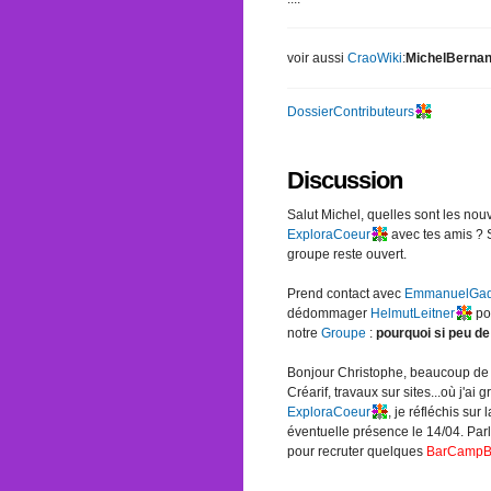
voir aussi
CraoWiki
:
MichelBerna
DossierContributeurs
Discussion
Salut Michel, quelles sont les no
ExploraCoeur
avec tes amis ? S
groupe reste ouvert.
Prend contact avec
EmmanuelGa
dédommager
HelmutLeitner
po
notre
Groupe
:
pourquoi si peu d
Bonjour Christophe, beaucoup de t
Créarif, travaux sur sites...où j'ai
ExploraCoeur
, je réfléchis sur
éventuelle présence le 14/04. Parle
pour recruter quelques
BarCamp