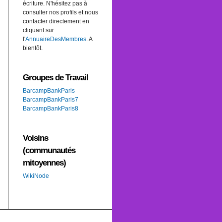
écriture. N'hésitez pas à
consulter nos profils et nous
contacter directement en
cliquant sur
l'
AnnuaireDesMembres
. A
bientôt.
Groupes de Travail
BarcampBankParis
BarcampBankParis7
BarcampBankParis8
Voisins
(communautés
mitoyennes)
WikiNode