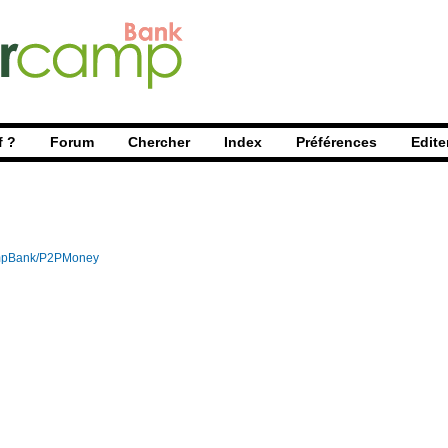
f ?
Forum
Chercher
Index
Préférences
Edite
pBank/P2PMoney