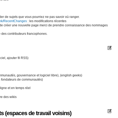
der de sujets que vous pourriez ne pas savoir où ranger.
nk/RecentChanges
: les modifications récentes
 de créer une nouvelle page merci de prendre connaissance des nommages
re des contributeurs francophones.
iciel, ajouter fil RSS)
munautés, gouvernance et logiciel libre), (english geeks)
es fondateurs de communautés)
ligne et en temps réel
re des wikis
s (espaces de travail voisins)