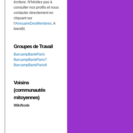
écriture. N'hésitez pas à
consulter nos profils et nous
contacter directement en
cliquant sur
l'
AnnuaireDesMembres
. A
bientôt.
Groupes de Travail
BarcampBankParis
BarcampBankParis7
BarcampBankParis8
Voisins
(communautés
mitoyennes)
WikiNode