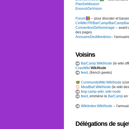
PlanDeMission
EnoncéDeVision
Forum
-- pour discuter et bavar
CeWiki:FR/BarCamp/BarCampBa
ConventionDeNommage
-- avant
des pages.
AnnuaireDesMembres
-- l'annuai
Voisins
BarCamp:WikiNode
(le wiki off
CraoWiki
:
WikiNode
feed
, (french geeks)
CommunityWiki:WikiNode
(com
MeatBall:WikiNode
(le wiki d
ting-camp-wiki: wiki-node
feed
, emmène le
BarCamp
en 
WikiIndex:WikiNode
-- l'annuai
Délégations de sujet