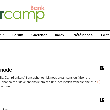
f ?
Forum
Chercher
Index
Préférences
Edite
-node
 '''BarCampBankers''' francophones. Ici, nous organisons ou faisons la
eur bancaire et développons le projet d'une localisation francophone d'un
 banque.
e titre