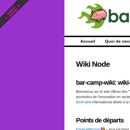
Accueil
Quoi de neu
Wiki Node
bar-camp-wiki: wiki
Bienvenue sur le wiki officiel des
promotion de l'innovation en sect
think-tank
international dédié à la
Points de départs
EnoncéMission
-- tout est dans l