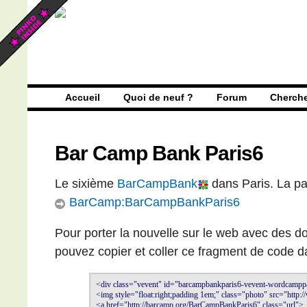
Accueil
Quoi de neuf ?
Forum
Cherch
Bar Camp Bank Paris6
Le sixième
BarCampBank
dans Paris. La p
BarCamp:BarCampBankParis6
Pour porter la nouvelle sur le web avec des d
pouvez copier et coller ce fragment de code da
<div class="vevent" id="barcampbankparis6-vevent-wordcamppa
<img style="float:right;padding 1em;" class="photo" src="http
<a href="http://barcamp.org/BarCampBankParis6" class="url">
