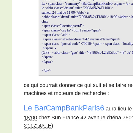
Le <span class="summary">BarCampBankParis6</span></a> aura
le <abbr class="dtstart" title="2008-05-24T1100">

samedi 24 mai de 11:00</abbr> à 

<abbr class="dtend" title="2008-05-24T1800">18:00</abbr></a>
chez 

<span class="location,vcard">

<span class="org fn">Sun France</span> 

 <span class="adr">

 <span class="street-address">42 avenue d'Iéna</span> 

 <span class="postal-code">75016</span> <span class="localit
 </span> - 

(GPS : <abbr class="geo" title="48.866854;2.295355">48° 52' 1''
</span>

</span>

</div>
ce qui pourrait donner ce qui suit et se faire r
machines et moteurs de recherche :
Le
BarCampBankParis6
aura lieu l
18:00
chez
Sun France
42 avenue d'Iéna
750
2° 17' 43'' E
)