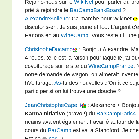
Rejoins-nous sur le
WikiNet
pour parler du pr
prêt à rejoindre le
BarCampBankBoard
?
AlexandreSolleiro
: Ca marche pour Wikinet
discutons-en. Je suis jeune et fou. L'argent c'es
Parlons en au
WineCamp
. Vous reste-t-il un
ChristopheDucamp
: Bonjour Alexandre. Ma
4 roues, telle est la raison pour laquelle j'ai
covoiturage sur le site du
WineCampFrance
. 
notre demande de wagon, on aimerait inventer
hVoiturage.
As
-tu des nouvelles d'Ori à ce suje
participer si on lui trouve une douche ?
JeanChristopheCapelli
: Alexandre > Bonjo
KarmaInitiative
(bravo !) du
BarCampParis4
,
ricains avaient également travaillé autour de 
cours du
BarCamp
estival à Standford. Je che
Est-ce
ceci
?