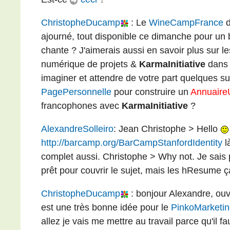
ChristopheDucamp
: Le
WineCampFrance
d
ajourné, tout disponible ce dimanche pour un 
chante ? J'aimerais aussi en savoir plus sur l
numérique de projets &
KarmaInitiative
dans
imaginer et attendre de votre part quelques 
PagePersonnelle
pour construire un
AnnuaireU
francophones avec
KarmaInitiative
?
AlexandreSolleiro
: Jean Christophe > Hello
http://barcamp.org/BarCampStanfordIdentity
l
complet aussi. Christophe > Why not. Je sais 
prêt pour couvrir le sujet, mais les hResume ç
ChristopheDucamp
: bonjour Alexandre, ou
est une très bonne idée pour le
PinkoMarketi
allez je vais me mettre au travail parce qu'il f