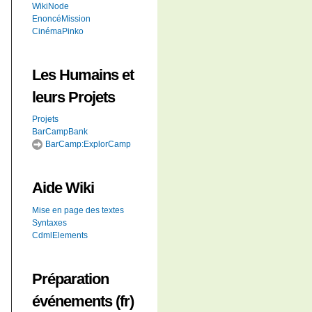
WikiNode
EnoncéMission
CinémaPinko
Les Humains et
leurs Projets
Projets
BarCampBank
BarCamp:ExplorCamp
Aide
Wiki
Mise en page des textes
Syntaxes
CdmlElements
Préparation
événements (fr)