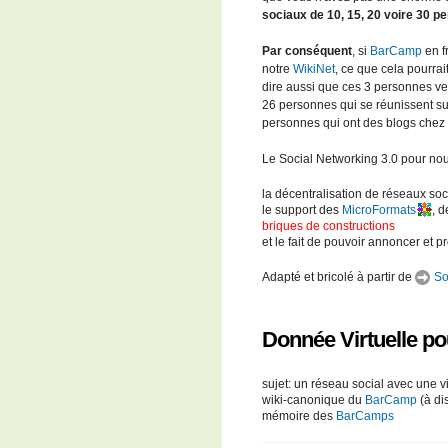
sociaux de 10, 15, 20 voire 30 p
Par conséquent
, si
BarCamp
en f
notre
WikiNet
, ce que cela pourra
dire aussi que ces 3 personnes v
26 personnes qui se réunissent s
personnes qui ont des blogs chez
Le Social Networking 3.0 pour nous
la décentralisation de réseaux soc
le support des
MicroFormats
, d
briques de constructions
et le fait de pouvoir annoncer et p
Adapté et bricolé à partir de
Soc
Donnée Virtuelle pou
sujet: un réseau social avec une v
wiki-canonique du
BarCamp
(à di
mémoire des
BarCamps