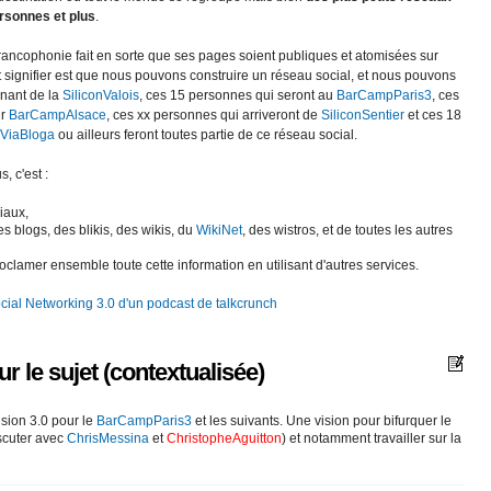
ersonnes et plus
.
rancophonie fait en sorte que ses pages soient publiques et atomisées sur
it signifier est que nous pouvons construire un réseau social, et nous pouvons
enant de la
SiliconValois
, ces 15 personnes qui seront au
BarCampParis3
, ces
ur
BarCampAlsace
, ces xx personnes qui arriveront de
SiliconSentier
et ces 18
ViaBloga
ou ailleurs feront toutes partie de ce réseau social.
, c'est :
iaux,
es blogs, des blikis, des wikis, du
WikiNet
, des wistros, et de toutes les autres
roclamer ensemble toute cette information en utilisant d'autres services.
ial Networking 3.0 d'un podcast de talkcrunch
r le sujet (contextualisée)
ision 3.0 pour le
BarCampParis3
et les suivants. Une vision pour bifurquer le
scuter avec
ChrisMessina
et
ChristopheAguitton
) et notamment travailler sur la