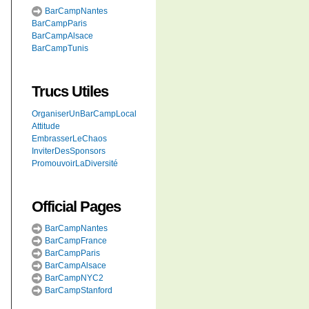
BarCampNantes
BarCampParis
BarCampAlsace
BarCampTunis
Trucs Utiles
OrganiserUnBarCampLocal
Attitude
EmbrasserLeChaos
InviterDesSponsors
PromouvoirLaDiversité
Official Pages
BarCampNantes
BarCampFrance
BarCampParis
BarCampAlsace
BarCampNYC2
BarCampStanford