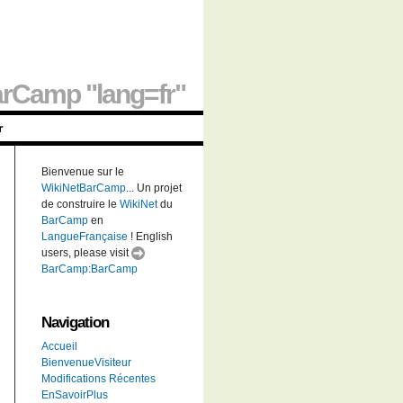
rCamp "lang=fr"
r
Bienvenue sur le
WikiNetBarCamp
... Un projet
de construire le
WikiNet
du
BarCamp
en
LangueFrançaise
! English
users, please visit
BarCamp:BarCamp
Navigation
Accueil
BienvenueVisiteur
Modifications Récentes
EnSavoirPlus