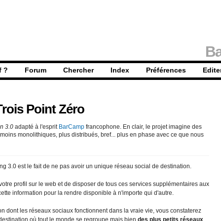
Ba
f ?
Forum
Chercher
Index
Préférences
Edite
rois Point Zéro
n 3.0
adapté à l'esprit
BarCamp
francophone. En clair, le projet imagine des
moins monolithiques, plus distribués, bref... plus en phase avec ce que nous
ng 3.0 est le fait de ne pas avoir un unique réseau social de destination.
otre profil sur le web et de disposer de tous ces services supplémentaires aux
cette information pour la rendre disponible à n'importe qui d'autre.
n dont les réseaux sociaux fonctionnent dans la vraie vie, vous constaterez
estination où tout le monde se regroupe mais bien
des plus petits réseaux