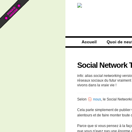
Accueil
Quoi de neu
Social Network T
info: alias
social networking versio
réseaux sociaux du futur vraiment 
vivons dans la vraie vie !
Selon
nous
, le Social Networki
Cela parle simplement de publier v
alentours et de faire monter toute 
Parce que si vous pensez à la faço
que vous n'avez pas une énorme d