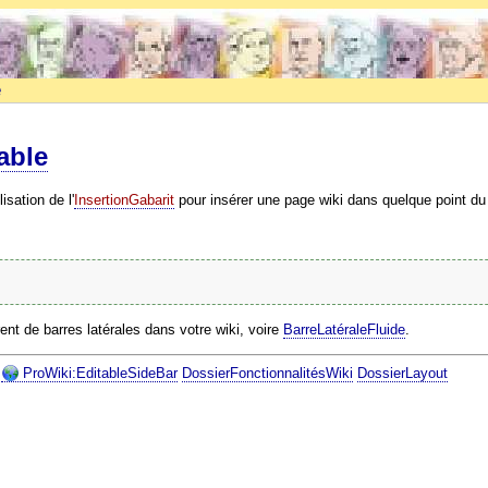
e
able
isation de l'
InsertionGabarit
pour insérer une page wiki dans quelque point du
ent de barres latérales dans votre wiki, voire
BarreLatéraleFluide
.
ProWiki:EditableSideBar
DossierFonctionnalitésWiki
DossierLayout