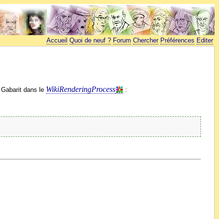
Accueil
Quoi de neuf ?
Forum
Chercher
Préférences
Editer
WikiRenderingProcess
 Gabarit dans le
: