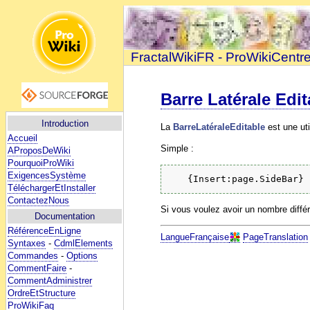
FractalWikiFR - ProWikiCentr
Barre Latérale Edit
Introduction
La
BarreLatéraleEditable
est une util
Accueil
Simple :
AProposDeWiki
PourquoiProWiki
ExigencesSystème
TéléchargerEtInstaller
ContactezNous
Si vous voulez avoir un nombre différ
Documentation
RéférenceEnLigne
LangueFrançaise
PageTranslation
Syntaxes
-
CdmlElements
Commandes
-
Options
CommentFaire
-
CommentAdministrer
OrdreEtStructure
ProWikiFaq