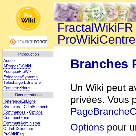
FractalWikiFR 
ProWikiCentre
Introduction
Branches P
Accueil
AProposDeWiki
PourquoiProWiki
ExigencesSystème
TéléchargerEtInstaller
Un Wiki peut a
ContactezNous
Documentation
privées. Vous 
RéférenceEnLigne
Syntaxes
-
CdmlElements
PageBrancheC
Commandes
-
Options
CommentFaire
-
CommentAdministrer
Options
pour u
OrdreEtStructure
ProWikiFaq