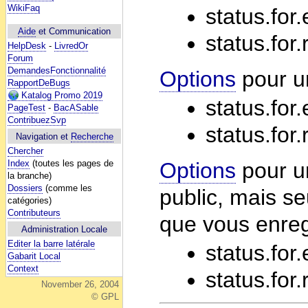
WikiFaq
status.for.
Aide
et Communication
status.for
HelpDesk
-
LivredOr
Forum
DemandesFonctionnalité
Options
pour u
RapportDeBugs
Katalog Promo 2019
status.for.
PageTest
-
BacASable
ContribuezSvp
status.for
Navigation et
Recherche
Chercher
Index
(toutes les pages de
Options
pour un
la branche)
Dossiers
(comme les
public, mais s
catégories)
Contributeurs
que vous enreg
Administration Locale
Editer la barre latérale
status.for
Gabarit Local
Context
status.for
November 26, 2004
© GPL