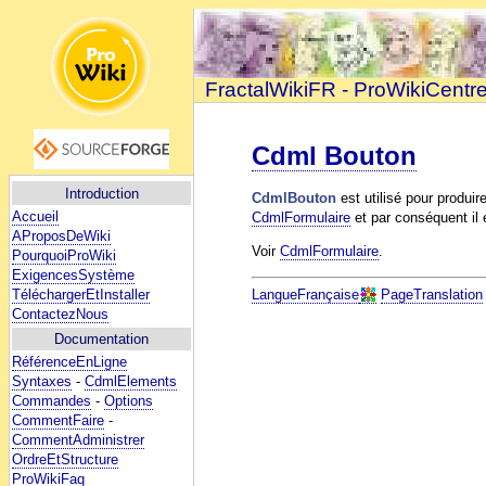
FractalWikiFR - ProWikiCentr
Cdml Bouton
Introduction
CdmlBouton
est utilisé pour produi
Accueil
CdmlFormulaire
et par conséquent il
AProposDeWiki
Voir
CdmlFormulaire
.
PourquoiProWiki
ExigencesSystème
TéléchargerEtInstaller
LangueFrançaise
PageTranslation
ContactezNous
Documentation
RéférenceEnLigne
Syntaxes
-
CdmlElements
Commandes
-
Options
CommentFaire
-
CommentAdministrer
OrdreEtStructure
ProWikiFaq