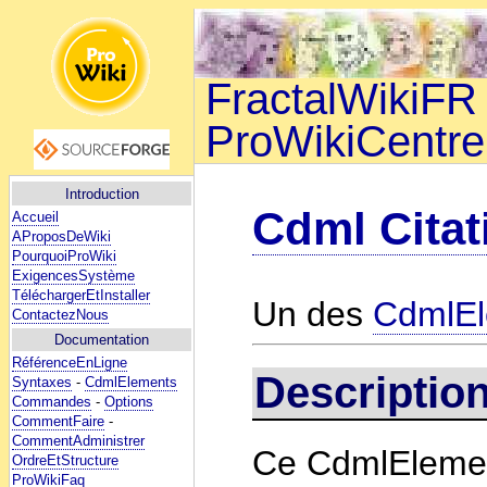
FractalWikiFR 
ProWikiCentre
Introduction
Cdml Citat
Accueil
AProposDeWiki
PourquoiProWiki
ExigencesSystème
TéléchargerEtInstaller
Un des
CdmlEl
ContactezNous
Documentation
RéférenceEnLigne
Descriptio
Syntaxes
-
CdmlElements
Commandes
-
Options
CommentFaire
-
CommentAdministrer
Ce CdmlElement
OrdreEtStructure
ProWikiFaq