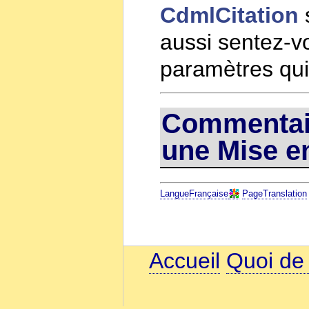
CdmlCitation
s
aussi sentez-vo
paramètres qui
Commentair
une Mise en
LangueFrançaise
PageTranslation
Accueil
Quoi de