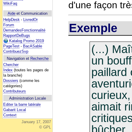
d'une façon trè
WikiFaq
Aide
et Communication
HelpDesk
-
LivredOr
Exemple
Forum
DemandesFonctionnalité
RapportDeBugs
Katalog Promo 2019
(...) Ma
PageTest
-
BacASable
ContribuezSvp
un bouf
Navigation et
Recherche
Chercher
paillard
Index
(toutes les pages de
la branche)
aventuri
Dossiers
(comme les
catégories)
curieux,
Contributeurs
Administration Locale
aimait r
Editer la barre latérale
Gabarit Local
critique
Context
January 17, 2007
bûcher. 
© GPL