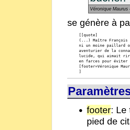
Véronique Maurus -
se génère à par
[[quote]

(...) Maître François 
ni un moine paillard o
aventurier de la conna
lucide, qui aimait rir
en farces pour éviter 
[footer=Véronique Maur
]
Paramètre
footer
: Le
pied de cit