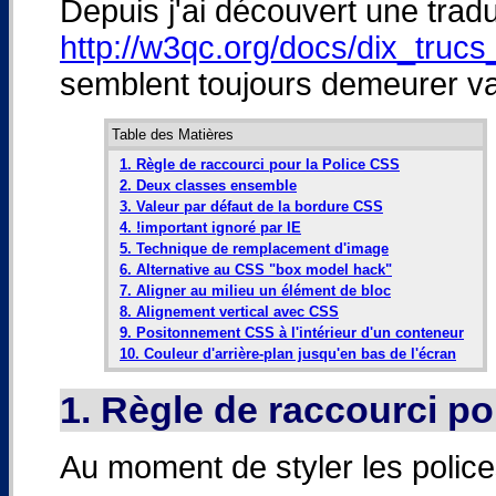
Depuis j'ai découvert une trad
http://w3qc.org/docs/dix_trucs
semblent toujours demeurer va
Table des Matières
1. Règle de raccourci pour la Police CSS
2. Deux classes ensemble
3. Valeur par défaut de la bordure CSS
4. !important ignoré par IE
5. Technique de remplacement d'image
6. Alternative au CSS "box model hack"
7. Aligner au milieu un élément de bloc
8. Alignement vertical avec CSS
9. Positonnement CSS à l'intérieur d'un conteneur
10. Couleur d'arrière-plan jusqu'en bas de l'écran
1. Règle de raccourci po
Au moment de styler les polic