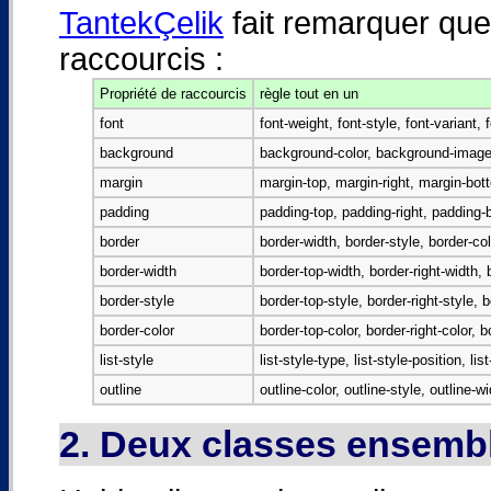
TantekÇelik
fait remarquer que 
raccourcis :
Propriété de raccourcis
règle tout en un
font
font-weight, font-style, font-variant, 
background
background-color, background-image
margin
margin-top, margin-right, margin-bot
padding
padding-top, padding-right, padding-
border
border-width, border-style, border-col
border-width
border-top-width, border-right-width, 
border-style
border-top-style, border-right-style, 
border-color
border-top-color, border-right-color, b
list-style
list-style-type, list-style-position, li
outline
outline-color, outline-style, outline-w
2. Deux classes ensem