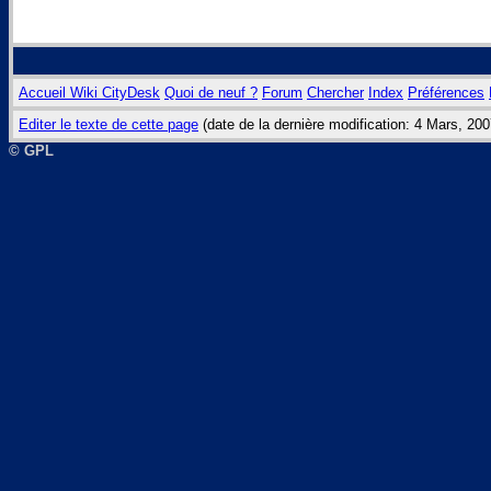
Accueil Wiki CityDesk
Quoi de neuf ?
Forum
Chercher
Index
Préférences
Editer le texte de cette page
(date de la dernière modification: 4 Mars, 20
© GPL