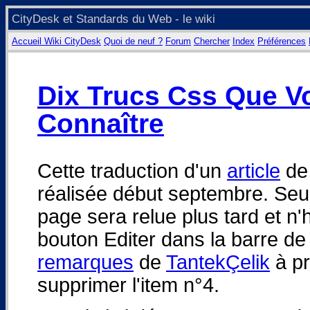
CityDesk et Standards du Web - le wiki
Accueil Wiki CityDesk
Quoi de neuf ?
Forum
Chercher
Index
Préférences
Dix Trucs Css Que V
Connaître
Cette traduction d'un
article
de 
réalisée début septembre. Seul l
page sera relue plus tard et n'h
bouton Editer dans la barre d
remarques
de
TantekÇelik
à pr
supprimer l'item n°4.