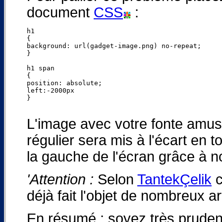
document
CSS
:
h1

{

background: url(gadget-image.png) no-repeat;

}

h1 span

{

position: absolute;

left:-2000px

}

L'image avec votre fonte amusa
régulier sera mis à l'écart en 
la gauche de l'écran grâce à n
'Attention :
Selon
TantekÇelik
c
déjà fait l'objet de nombreux ar
En résumé : soyez très pruden