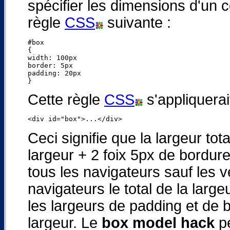
spécifier les dimensions d'un c
règle
CSS
suivante :
#box

{

width: 100px

border: 5px

padding: 20px

Cette règle
CSS
s'appliquerait
Ceci signifie que la largeur to
largeur + 2 foix 5px de bordur
tous les navigateurs sauf les 
navigateurs le total de la larg
les largeurs de padding et de 
largeur. Le
box model hack
pe