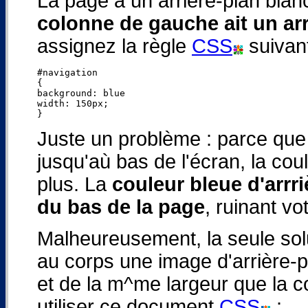
La page a un arrière-plan blan
colonne de gauche ait un arr
assignez la règle
CSS
suivant
#navigation

{

background: blue 

width: 150px;

Juste un problème : parce que 
jusqu'aù bas de l'écran, la cou
plus. La
couleur bleue d'arrr
du bas de la page
, ruinant vo
Malheureusement, la seule solut
au corps une image d'arrière-
et de la m^me largeur que la 
utiliser ce document
CSS
: