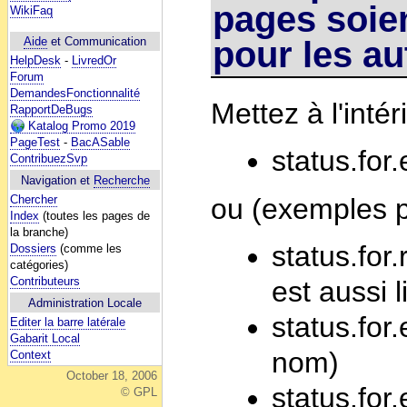
pages soie
WikiFaq
pour les au
Aide
et Communication
HelpDesk
-
LivredOr
Forum
DemandesFonctionnalité
Mettez à l'inté
RapportDeBugs
Katalog Promo 2019
PageTest
-
BacASable
status.for
ContribuezSvp
Navigation et
Recherche
ou (exemples p
Chercher
Index
(toutes les pages de
la branche)
status.for
Dossiers
(comme les
catégories)
Contributeurs
est aussi l
Administration Locale
status.for
Editer la barre latérale
Gabarit Local
nom)
Context
October 18, 2006
status.fo
© GPL