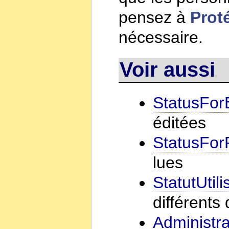
pensez à
Prot
nécessaire.
Voir aussi
StatusFor
éditées
StatusFo
lues
StatutUtili
différents 
Administra