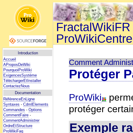
FractalWikiFR 
ProWikiCentre
Introduction
Accueil
Comment Administ
AProposDeWiki
Protéger 
PourquoiProWiki
ExigencesSystème
TéléchargerEtInstaller
ContactezNous
Documentation
ProWiki
permet
RéférenceEnLigne
Syntaxes
-
CdmlElements
protéger certa
Commandes
-
Options
CommentFaire
-
CommentAdministrer
Exemple rap
OrdreEtStructure
ProWikiFaq