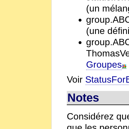
(un mélan
group.AB
(une défin
group.ABC
ThomasVer
Groupes
Voir
StatusForE
Notes
Considérez que
que les person