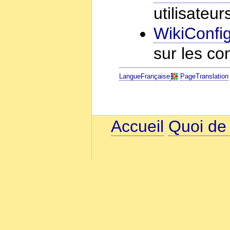
utilisateur
WikiConfig
sur les co
LangueFrançaise
PageTranslation
Accueil
Quoi de