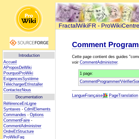
FractalWikiFR - ProWikiCentr
Comment Program
Introduction
Cette page contient des guides "comm
Accueil
voir
CommentAdministrer
.
AProposDeWiki
PourquoiProWiki
1 page:
ExigencesSystème
CommentProgrammer/VérifierSor
TéléchargerEtInstaller
ContactezNous
LangueFrançaise
PageTranslation
Documentation
RéférenceEnLigne
Syntaxes
-
CdmlElements
Commandes
-
Options
CommentFaire
-
CommentAdministrer
OrdreEtStructure
ProWikiFaq