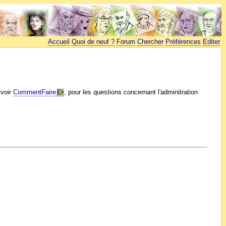
Accueil
Quoi de neuf ?
Forum
Chercher
Préférences
Editer
 voir
CommentFaire
, pour les questions concernant l'adminitration