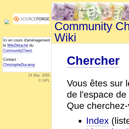
Community Che
Wiki
Ici en cours d'aménagement
le
WikiDétaché
du
CommunityChest
.
Chercher
Contact :
ChristopheDucamp
24 Mai, 2005
Vous êtes sur 
© GPL
de l'espace de 
Que cherchez-
Index
(list