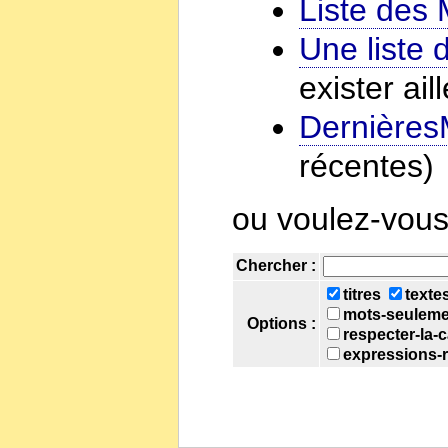
Liste des
Une liste 
exister ai
Dernières
récentes)
ou voulez-vous
Chercher :
titres
texte
mots-seuleme
Options :
respecter-la-
expressions-r