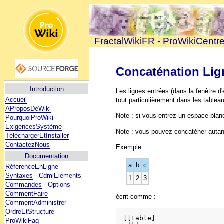
FractalWikiFR - ProWikiCentr
Concaténation Lig
Introduction
Les lignes entrées (dans la fenêtre d
Accueil
tout particulièrement dans les tableau
AProposDeWiki
Note : si vous entrez un espace blan
PourquoiProWiki
ExigencesSystème
Note : vous pouvez concaténer autan
TéléchargerEtInstaller
ContactezNous
Exemple :
Documentation
a
b
c
RéférenceEnLigne
Syntaxes
-
CdmlElements
1
2
3
Commandes
-
Options
CommentFaire
-
écrit comme :
CommentAdministrer
OrdreEtStructure
[[table]

ProWikiFaq