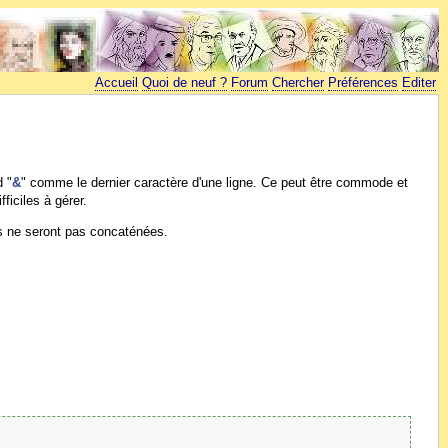
Accueil
Quoi de neuf ?
Forum
Chercher
Préférences
Editer
d "
&
" comme le dernier caractère d'une ligne. Ce peut être commode et
ficiles à gérer.
es ne seront pas concaténées.