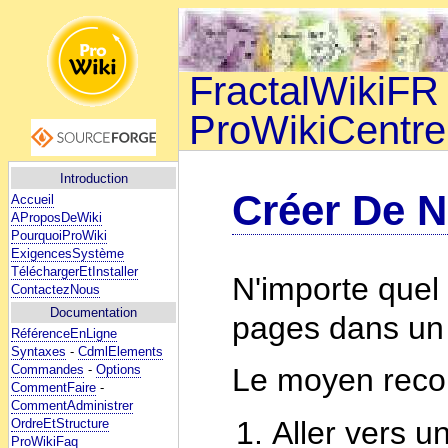
FractalWikiFR 
ProWikiCentre
Introduction
Créer De 
Accueil
AProposDeWiki
PourquoiProWiki
ExigencesSystème
TéléchargerEtInstaller
N'importe quel 
ContactezNous
Documentation
pages dans un 
RéférenceEnLigne
Syntaxes
-
CdmlElements
Commandes
-
Options
Le moyen reco
CommentFaire
-
CommentAdministrer
Aller vers u
OrdreEtStructure
ProWikiFaq