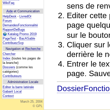
WikiFaq
sens de ren
Aide
et Communication
Editer cette
HelpDesk
-
LivredOr
Forum
page quelqu
DemandesFonctionnalité
RapportDeBugs
sur le bouto
Katalog Promo 2019
PageTest
-
BacASable
Cliquer sur l
ContribuezSvp
Navigation et
Recherche
derrière le
Chercher
Index
(toutes les pages de
Entrer le te
la branche)
Dossiers
(comme les
page. Sauve
catégories)
Contributeurs
Administration Locale
DossierFonctio
Editer la barre latérale
Gabarit Local
Context
March 25, 2004
© GPL