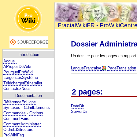
FractalWikiFR - ProWikiCentr
Dossier Administra
Introduction
Un dossier pour les pages en rapport
Accueil
AProposDeWiki
LangueFrançaise
PageTranslation
PourquoiProWiki
ExigencesSystème
TéléchargerEtInstaller
ContactezNous
2 pages:
Documentation
RéférenceEnLigne
DataDir
Syntaxes
-
CdmlElements
ServerDir
Commandes
-
Options
CommentFaire
-
CommentAdministrer
OrdreEtStructure
ProWikiFaq