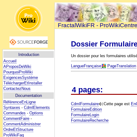
FractalWikiFR - ProWikiCentr
Dossier Formulair
Introduction
Un dossier pour les formulaires utili
Accueil
LangueFrançaise
PageTranslation
AProposDeWiki
PourquoiProWiki
ExigencesSystème
TéléchargerEtInstaller
4 pages:
ContactezNous
Documentation
RéférenceEnLigne
CdmlFormulaire
Cette page est
EnC
Syntaxes
-
CdmlElements
FormulaireEdition
Commandes
-
Options
FormulaireLogin
CommentFaire
-
FormulaireRecherche
CommentAdministrer
OrdreEtStructure
ProWikiFaq