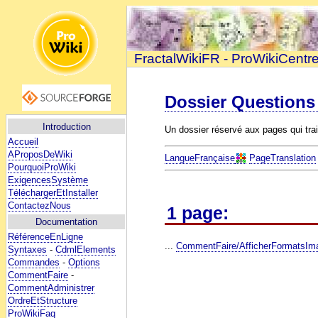
FractalWikiFR - ProWikiCentr
Dossier Questions
Introduction
Un dossier réservé aux pages qui tra
Accueil
AProposDeWiki
LangueFrançaise
PageTranslation
PourquoiProWiki
ExigencesSystème
TéléchargerEtInstaller
ContactezNous
1 page:
Documentation
RéférenceEnLigne
...
CommentFaire/AfficherFormatsIm
Syntaxes
-
CdmlElements
Commandes
-
Options
CommentFaire
-
CommentAdministrer
OrdreEtStructure
ProWikiFaq