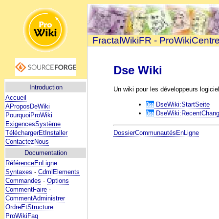
FractalWikiFR - ProWikiCentr
Dse Wiki
Introduction
Un wiki pour les développeurs logici
Accueil
DseWiki:StartSeite
AProposDeWiki
DseWiki:RecentChan
PourquoiProWiki
ExigencesSystème
TéléchargerEtInstaller
DossierCommunautésEnLigne
ContactezNous
Documentation
RéférenceEnLigne
Syntaxes
-
CdmlElements
Commandes
-
Options
CommentFaire
-
CommentAdministrer
OrdreEtStructure
ProWikiFaq