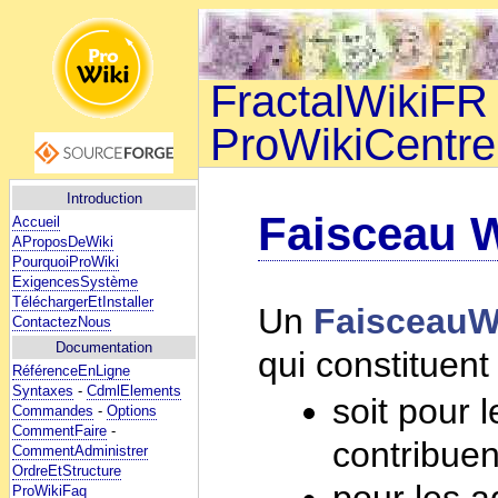
FractalWikiFR 
ProWikiCentre
Introduction
Faisceau W
Accueil
AProposDeWiki
PourquoiProWiki
ExigencesSystème
TéléchargerEtInstaller
Un
FaisceauW
ContactezNous
Documentation
qui constituent
RéférenceEnLigne
Syntaxes
-
CdmlElements
soit pour l
Commandes
-
Options
CommentFaire
-
contribuen
CommentAdministrer
OrdreEtStructure
pour les a
ProWikiFaq