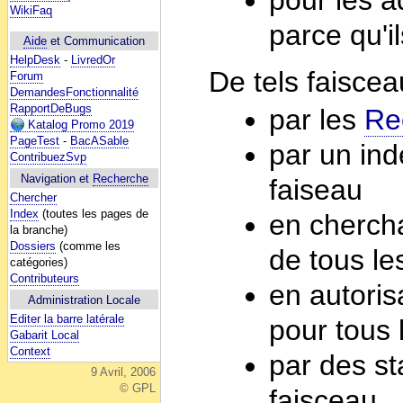
WikiFaq
parce qu'i
Aide
et Communication
HelpDesk
-
LivredOr
De tels faisce
Forum
DemandesFonctionnalité
RapportDeBugs
par les
Re
Katalog Promo 2019
PageTest
-
BacASable
par un ind
ContribuezSvp
Navigation et
Recherche
faiseau
Chercher
Index
(toutes les pages de
en chercha
la branche)
Dossiers
(comme les
de tous le
catégories)
Contributeurs
en autorisa
Administration Locale
Editer la barre latérale
pour tous 
Gabarit Local
Context
par des st
9 Avril, 2006
© GPL
faisceau