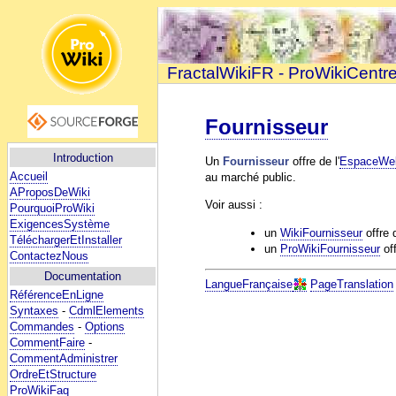
FractalWikiFR - ProWikiCentr
Fournisseur
Introduction
Un
Fournisseur
offre de l'
EspaceWe
Accueil
au marché public.
AProposDeWiki
Voir aussi :
PourquoiProWiki
ExigencesSystème
un
WikiFournisseur
offre 
TéléchargerEtInstaller
un
ProWikiFournisseur
of
ContactezNous
Documentation
LangueFrançaise
PageTranslation
RéférenceEnLigne
Syntaxes
-
CdmlElements
Commandes
-
Options
CommentFaire
-
CommentAdministrer
OrdreEtStructure
ProWikiFaq