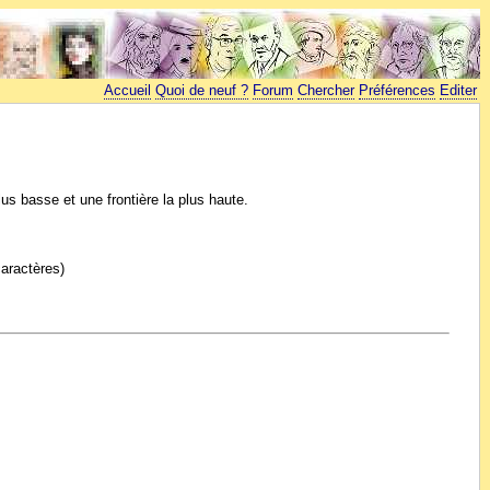
Accueil
Quoi de neuf ?
Forum
Chercher
Préférences
Editer
us basse et une frontière la plus haute.
caractères)