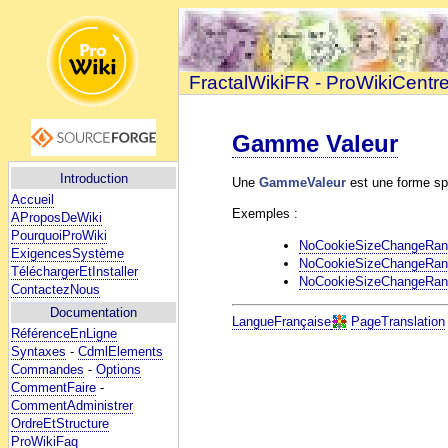
FractalWikiFR - ProWikiCentr
Gamme Valeur
Introduction
Une
GammeValeur
est une forme sp
Accueil
Exemples :
AProposDeWiki
PourquoiProWiki
NoCookieSizeChangeRan
ExigencesSystème
NoCookieSizeChangeRan
TéléchargerEtInstaller
NoCookieSizeChangeRan
ContactezNous
Documentation
LangueFrançaise
PageTranslation
RéférenceEnLigne
Syntaxes
-
CdmlElements
Commandes
-
Options
CommentFaire
-
CommentAdministrer
OrdreEtStructure
ProWikiFaq