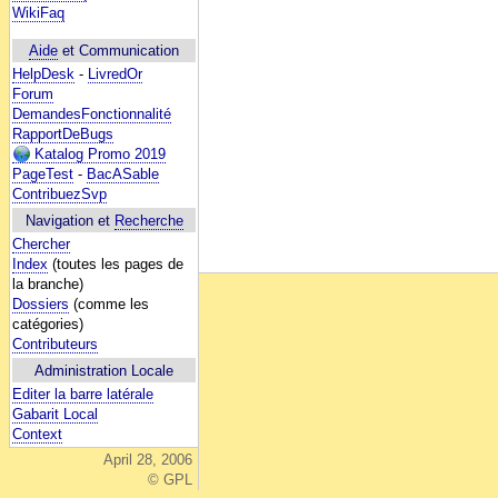
WikiFaq
Aide
et Communication
HelpDesk
-
LivredOr
Forum
DemandesFonctionnalité
RapportDeBugs
Katalog Promo 2019
PageTest
-
BacASable
ContribuezSvp
Navigation et
Recherche
Chercher
Index
(toutes les pages de
la branche)
Dossiers
(comme les
catégories)
Contributeurs
Administration Locale
Editer la barre latérale
Gabarit Local
Context
April 28, 2006
© GPL