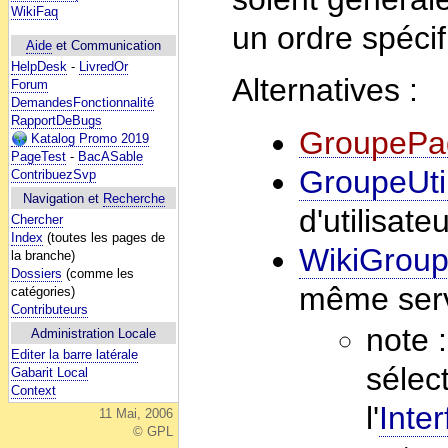
WikiFaq
un ordre spécifi
Aide
et Communication
HelpDesk
-
LivredOr
Alternatives :
Forum
DemandesFonctionnalité
RapportDeBugs
GroupePa
Katalog Promo 2019
PageTest
-
BacASable
GroupeUtil
ContribuezSvp
Navigation et
Recherche
d'utilisat
Chercher
Index
(toutes les pages de
WikiGrou
la branche)
Dossiers
(comme les
même ser
catégories)
Contributeurs
note 
Administration Locale
Editer la barre latérale
sélec
Gabarit Local
Context
l'
Inter
11 Mai, 2006
© GPL