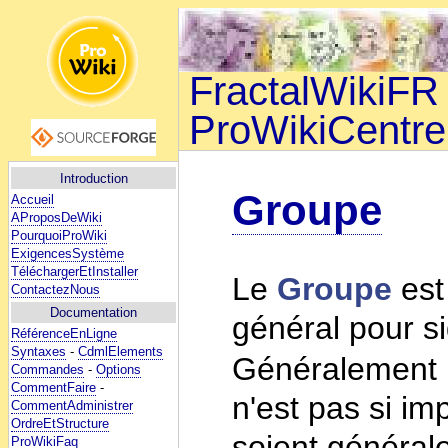
FractalWikiFR 
ProWikiCentre
Introduction
Groupe
Accueil
AProposDeWiki
PourquoiProWiki
ExigencesSystème
TéléchargerEtInstaller
Le
Groupe
est
ContactezNous
Documentation
général pour si
RéférenceEnLigne
Syntaxes
-
CdmlElements
Généralement
Commandes
-
Options
CommentFaire
-
n'est pas si im
CommentAdministrer
OrdreEtStructure
soient générale
ProWikiFaq