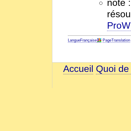
note 
résou
ProWi
LangueFrançaise
PageTranslation
Accueil
Quoi de