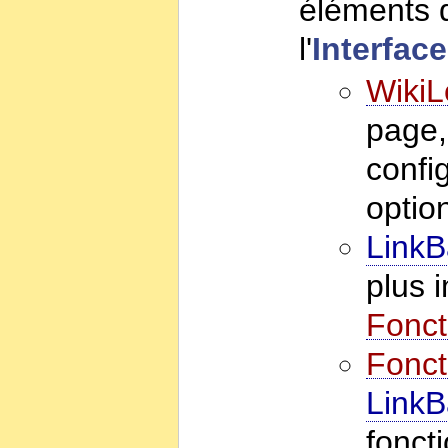
éléments 
l'
Interface
Wiki
page
confi
optio
LinkB
plus 
Fonct
Fonct
LinkB
fonct