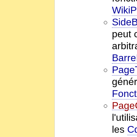
Wiki
SideB
peut 
arbitr
Barre
PageT
génér
Fonct
Page
l'util
les
C