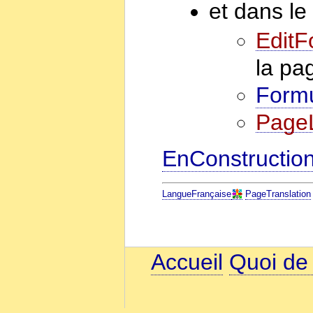
et dans le
EditF
la pa
Formu
PageL
EnConstructio
LangueFrançaise
PageTranslation
Accueil
Quoi de