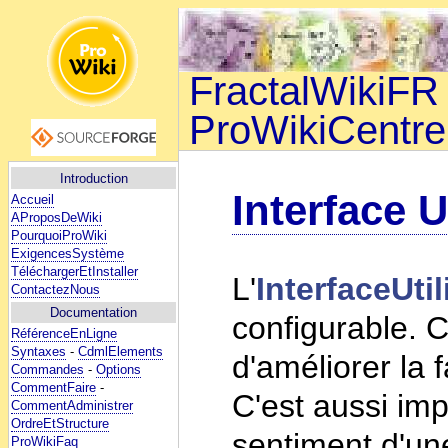
FractalWikiFR 
ProWikiCentre
Introduction
Interface U
Accueil
AProposDeWiki
PourquoiProWiki
ExigencesSystème
TéléchargerEtInstaller
L'
InterfaceUtil
ContactezNous
Documentation
configurable. C
RéférenceEnLigne
Syntaxes
-
CdmlElements
d'améliorer la fa
Commandes
-
Options
CommentFaire
-
C'est aussi imp
CommentAdministrer
OrdreEtStructure
sentiment d'u
ProWikiFaq