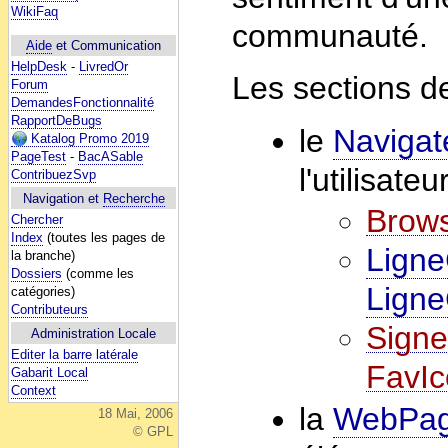
WikiFaq
communauté.
Aide
et Communication
HelpDesk
-
LivredOr
Les sections de
Forum
DemandesFonctionnalité
RapportDeBugs
le
Navigat
Katalog Promo 2019
PageTest
-
BacASable
l'utilisateu
ContribuezSvp
Navigation et
Recherche
Brows
Chercher
Index
(toutes les pages de
Lign
la branche)
Dossiers
(comme les
Lign
catégories)
Contributeurs
Signe
Administration Locale
Editer la barre latérale
FavIc
Gabarit Local
Context
la
WebPa
18 Mai, 2006
© GPL