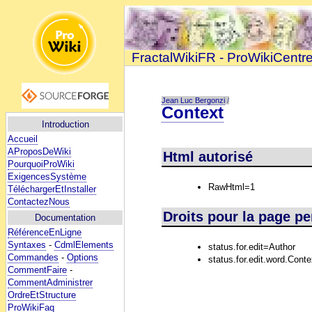
FractalWikiFR - ProWikiCentr
Jean Luc Bergonzi
/
Context
Introduction
Accueil
AProposDeWiki
Html autorisé
PourquoiProWiki
ExigencesSystème
RawHtml=1
TéléchargerEtInstaller
ContactezNous
Droits pour la page p
Documentation
RéférenceEnLigne
Syntaxes
-
CdmlElements
status.for.edit=Author
Commandes
-
Options
status.for.edit.word.Cont
CommentFaire
-
CommentAdministrer
OrdreEtStructure
ProWikiFaq