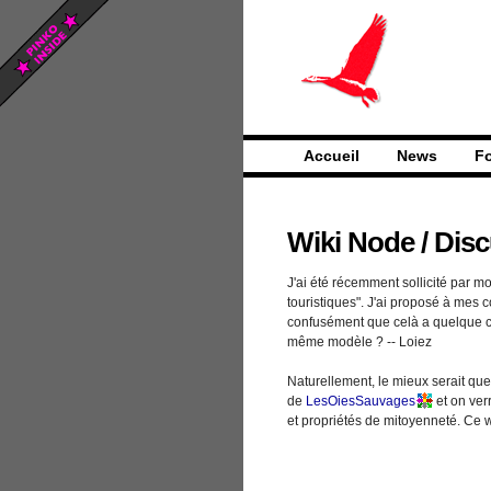
Accueil
News
F
Wiki Node
/
Disc
J'ai été récemment sollicité par mo
touristiques". J'ai proposé à mes c
confusément que celà a quelque
même modèle ? -- Loiez
Naturellement, le mieux serait que
de
LesOiesSauvages
et on ver
et propriétés de mitoyenneté. Ce wi