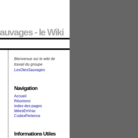
auvages - le Wiki
Bienvenue sur le wiki de
travail du groupe
LesOiesSauvages
Navigation
Accueil
Réunions
index des pages
IdéesEnVrac
CodexPerience
Informations Utiles