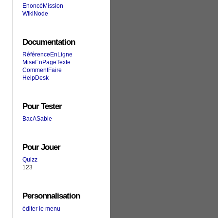
EnoncéMission
WikiNode
Documentation
RéférenceEnLigne
MiseEnPageTexte
CommentFaire
HelpDesk
Pour Tester
BacASable
Pour Jouer
Quizz
123
Personnalisation
éditer le menu