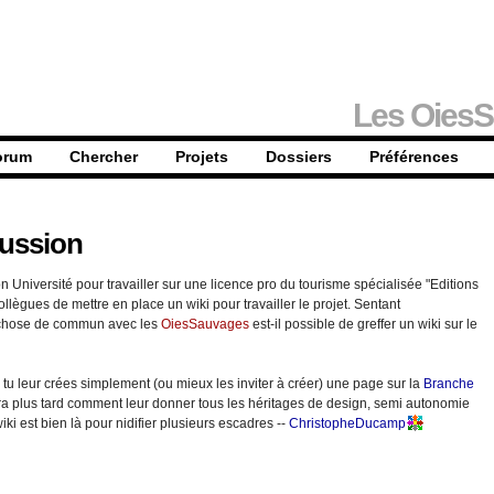
Les OiesS
orum
Chercher
Projets
Dossiers
Préférences
ussion
n Université pour travailler sur une licence pro du tourisme spécialisée "Editions
ollègues de mettre en place un wiki pour travailler le projet. Sentant
 chose de commun avec les
OiesSauvages
est-il possible de greffer un wiki sur le
 tu leur crées simplement (ou mieux les inviter à créer) une page sur la
Branche
ra plus tard comment leur donner tous les héritages de design, semi autonomie
ki est bien là pour nidifier plusieurs escadres --
ChristopheDucamp