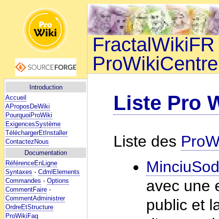
FractalWikiFR 
ProWikiCentre
Introduction
Liste Pro 
Accueil
AProposDeWiki
PourquoiProWiki
ExigencesSystème
TéléchargerEtInstaller
Liste des
ProW
ContactezNous
Documentation
MinciuSo
RéférenceEnLigne
Syntaxes
-
CdmlElements
Commandes
-
Options
avec une e
CommentFaire
-
CommentAdministrer
public et 
OrdreEtStructure
ProWikiFaq