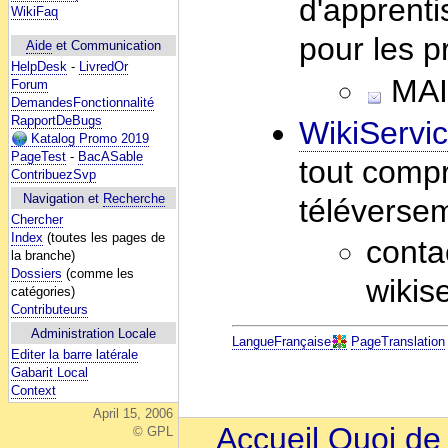
d'apprenti
WikiFaq
pour les p
Aide
et Communication
HelpDesk
-
LivredOr
MAIL
Forum
DemandesFonctionnalité
RapportDeBugs
WikiServi
Katalog Promo 2019
PageTest
-
BacASable
tout compr
ContribuezSvp
Navigation et
Recherche
téléversem
Chercher
Index
(toutes les pages de
conta
la branche)
Dossiers
(comme les
wikise
catégories)
Contributeurs
Administration Locale
LangueFrançaise
PageTranslation
Editer la barre latérale
Gabarit Local
Context
April 15, 2006
Accueil
Quoi de
© GPL