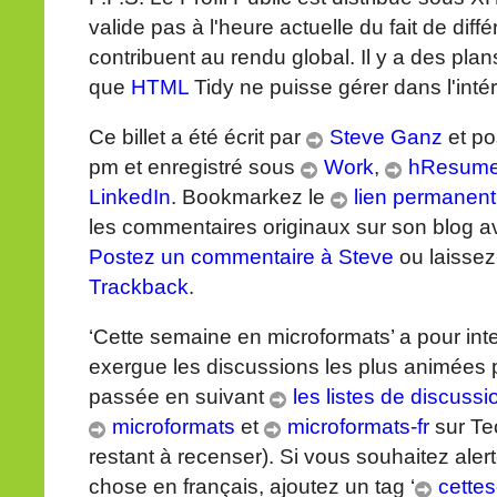
valide pas à l'heure actuelle du fait de dif
contribuent au rendu global. Il y a des plan
que
HTML
Tidy ne puisse gérer dans l'intér
Ce billet a été écrit par
Steve Ganz
et po
pm et enregistré sous
Work
,
hResum
LinkedIn
. Bookmarkez le
lien permanent
les commentaires originaux sur son blog 
Postez un commentaire à Steve
ou laissez
Trackback
.
‘Cette semaine en microformats’ a pour int
exergue les discussions les plus animées 
passée en suivant
les listes de discuss
microformats
et
microformats-fr
sur Tec
restant à recenser). Si vous souhaitez aler
chose en français, ajoutez un tag ‘
cette