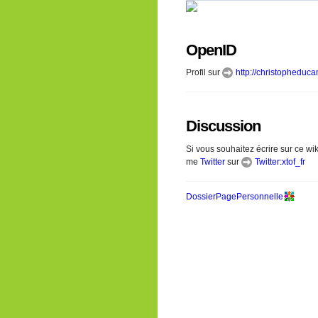
OpenID
Profil sur
http://christopheduc
Discussion
Si vous souhaitez écrire sur ce wi
me
Twitter
sur
Twitter:xtof_fr
DossierPagePersonnelle