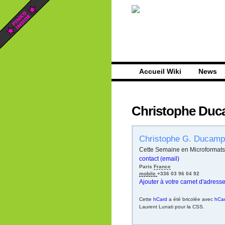
Accueil Wiki
News
Christophe Du
Christophe
G.
Ducamp
Cette Semaine en Microformats
contact (email)
Paris
France
mobile
+336 03 96 04 92
Ajouter à votre carnet d'adresse
Cette
hCard
a été bricolée avec
hCar
Laurent Lunati pour la CSS.