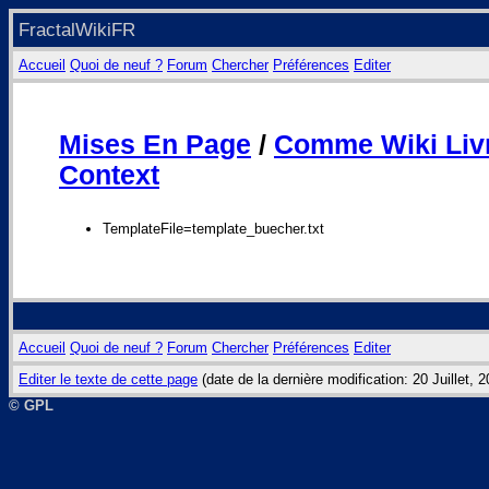
FractalWikiFR
Accueil
Quoi de neuf ?
Forum
Chercher
Préférences
Editer
Mises En Page
/
Comme Wiki Liv
Context
TemplateFile=template_buecher.txt
Accueil
Quoi de neuf ?
Forum
Chercher
Préférences
Editer
Editer le texte de cette page
(date de la dernière modification: 20 Juillet, 
© GPL