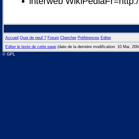
interweb WikiPediaFr=http://
Accueil
Quoi de neuf ?
Forum
Chercher
Préférences
Editer
Editer le texte de cette page
(date de la dernière modification: 10 Mai, 20
© GPL