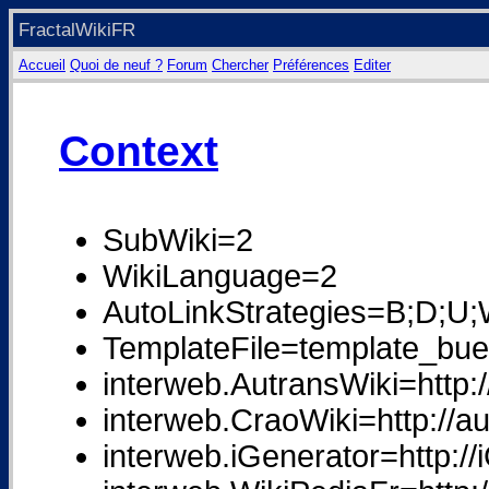
FractalWikiFR
Accueil
Quoi de neuf ?
Forum
Chercher
Préférences
Editer
Context
SubWiki=2
WikiLanguage=2
AutoLinkStrategies=B;D;U
TemplateFile=template_buec
interweb.AutransWiki=http:/
interweb.CraoWiki=http://au
interweb.iGenerator=http://