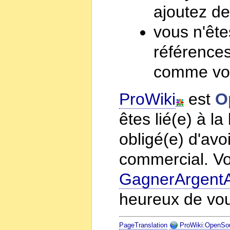
ajoutez d
vous n'ête
références
comme votr
ProWiki
est
O
êtes lié(e) à l
obligé(e) d'avo
commercial. V
GagnerArgent
heureux de vou
PageTranslation
ProWiki:OpenSo