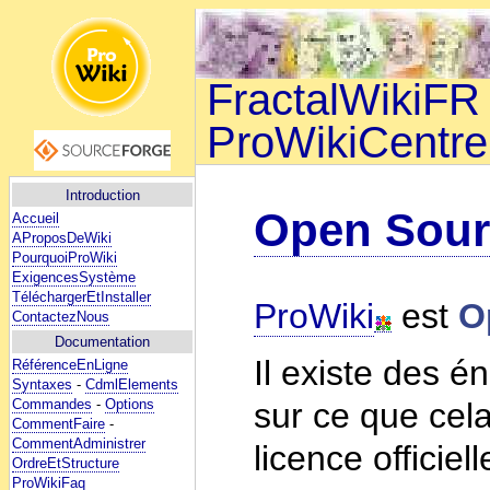
FractalWikiFR 
ProWikiCentre
Introduction
Open Sour
Accueil
AProposDeWiki
PourquoiProWiki
ExigencesSystème
TéléchargerEtInstaller
ProWiki
est
O
ContactezNous
Documentation
Il existe des é
RéférenceEnLigne
Syntaxes
-
CdmlElements
Commandes
-
Options
sur ce que cela
CommentFaire
-
CommentAdministrer
licence officie
OrdreEtStructure
ProWikiFaq