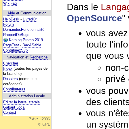
WikiFaq
Dans le
Lang
Aide
et Communication
OpenSource
"
HelpDesk
-
LivredOr
Forum
DemandesFonctionnalité
vous avez
RapportDeBugs
Katalog Promo 2019
toute l'inf
PageTest
-
BacASable
ContribuezSvp
que vous 
Navigation et
Recherche
Chercher
non-c
Index
(toutes les pages de
la branche)
privé
Dossiers
(comme les
catégories)
vous pouv
Contributeurs
Administration Locale
des client
Editer la barre latérale
Gabarit Local
vous n'ête
Context
7 Avril, 2006
un systèm
© GPL