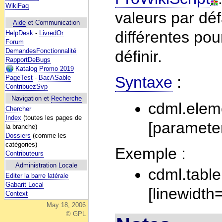
WikiFaq
valeurs par dé
Aide
et Communication
différentes pou
HelpDesk
-
LivredOr
Forum
DemandesFonctionnalité
définir.
RapportDeBugs
Katalog Promo 2019
Syntaxe
:
PageTest
-
BacASable
ContribuezSvp
Navigation et
Recherche
cdml.elem
Chercher
Index
(toutes les pages de
[paramete
la branche)
Dossiers
(comme les
catégories)
Exemple :
Contributeurs
Administration Locale
cdml.table
Editer la barre latérale
Gabarit Local
[linewidth
Context
May 18, 2006
© GPL