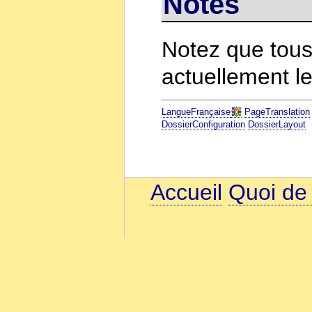
Notes
Notez que tous
actuellement l
LangueFrançaise
PageTranslation
DossierConfiguration
DossierLayout
Accueil
Quoi de