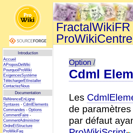
FractalWikiFR 
ProWikiCentre
Introduction
Accueil
Option
/
AProposDeWiki
Cdml Elem
PourquoiProWiki
ExigencesSystème
TéléchargerEtInstaller
ContactezNous
Documentation
Les
CdmlElem
RéférenceEnLigne
Syntaxes
-
CdmlElements
de paramètres 
Commandes
-
Options
CommentFaire
-
par défaut ayan
CommentAdministrer
OrdreEtStructure
ProWikiScript
ProWikiFaq