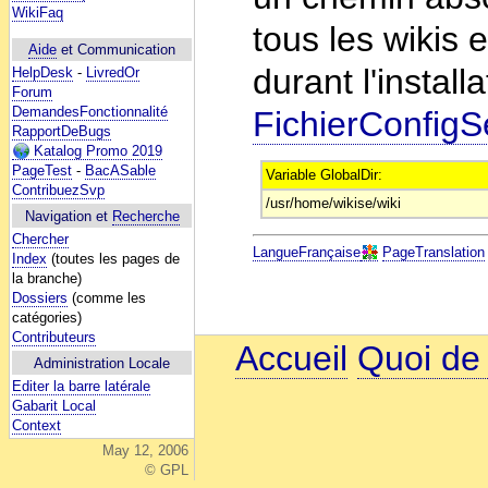
WikiFaq
tous les wikis 
Aide
et Communication
durant l'install
HelpDesk
-
LivredOr
Forum
DemandesFonctionnalité
FichierConfigS
RapportDeBugs
Katalog Promo 2019
PageTest
-
BacASable
Variable GlobalDir:
ContribuezSvp
/usr/home/wikise/wiki
Navigation et
Recherche
Chercher
LangueFrançaise
PageTranslation
Index
(toutes les pages de
la branche)
Dossiers
(comme les
catégories)
Contributeurs
Accueil
Quoi de
Administration Locale
Editer la barre latérale
Gabarit Local
Context
May 12, 2006
© GPL