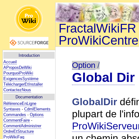
FractalWikiFR 
ProWikiCentre
Introduction
Accueil
Option
/
AProposDeWiki
Global Dir
PourquoiProWiki
ExigencesSystème
TéléchargerEtInstaller
ContactezNous
Documentation
GlobalDir
défin
RéférenceEnLigne
Syntaxes
-
CdmlElements
plupart de l'in
Commandes
-
Options
CommentFaire
-
ProWikiServeu
CommentAdministrer
OrdreEtStructure
un chemin absol
ProWikiFaq