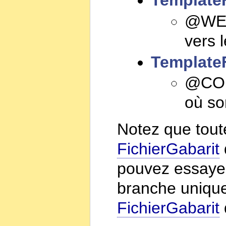
TemplateF
@WEBD
vers 
TemplateF
@CONF
où son
Notez que tou
FichierGabarit
pouvez essayez
branche unique 
FichierGabarit