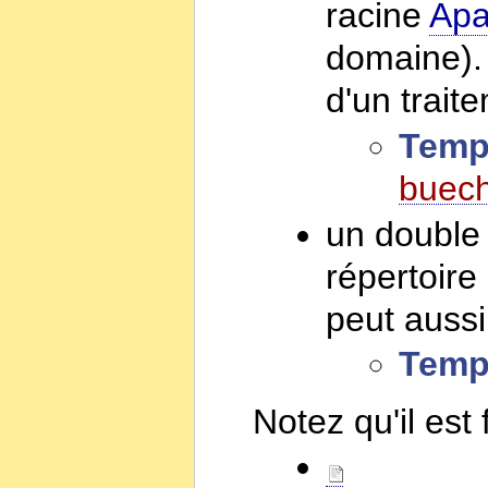
racine
Ap
domaine). 
d'un trai
Templ
buech
un double 
répertoire
peut auss
Templ
Notez qu'il est 