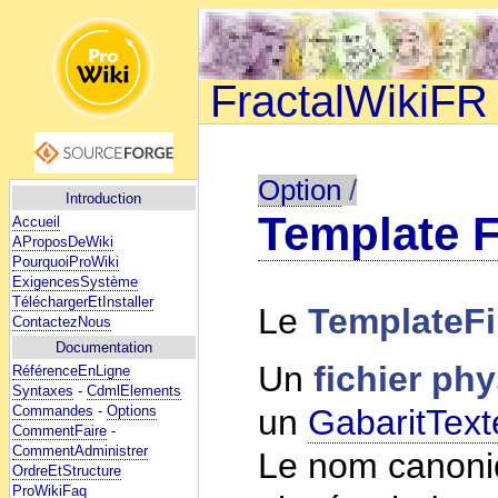
FractalWikiFR
Option
/
Introduction
Template F
Accueil
AProposDeWiki
PourquoiProWiki
ExigencesSystème
TéléchargerEtInstaller
Le
TemplateFi
ContactezNous
Documentation
Un
fichier ph
RéférenceEnLigne
Syntaxes
-
CdmlElements
Commandes
-
Options
un
GabaritText
CommentFaire
-
CommentAdministrer
Le nom canoniq
OrdreEtStructure
ProWikiFaq