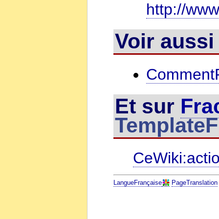
http://www
Voir aussi 
CommentFa
Et sur
Fra
TemplateF
CeWiki:acti
LangueFrançaise
PageTranslation