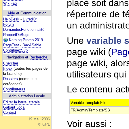
placé soit dans
WikiFaq
répertoire de 
Aide
et Communication
HelpDesk
-
LivredOr
un administrate
Forum
DemandesFonctionnalité
RapportDeBugs
Une
variable s
Katalog Promo 2019
PageTest
-
BacASable
page wiki (
Pag
ContribuezSvp
Navigation et
Recherche
page wiki, alor
Chercher
Index
(toutes les pages de
utilisateurs qui 
la branche)
Dossiers
(comme les
catégories)
Le contenu actu
Contributeurs
Administration Locale
Editer la barre latérale
Variable TemplateFile:
Gabarit Local
FR/Admin/Template/SB
Context
19 Mai, 2006
Voir aussi :
© GPL