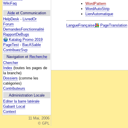
WikiFaq
WordPattern
WordAutoStrip
Aide
et Communication
LienAutomatique
HelpDesk
-
LivredOr
Forum
LangueFrançaise
PageTranslation
DemandesFonctionnalité
RapportDeBugs
Katalog Promo 2019
PageTest
-
BacASable
ContribuezSvp
Navigation et
Recherche
Chercher
Index
(toutes les pages de
la branche)
Dossiers
(comme les
catégories)
Contributeurs
Administration Locale
Editer la barre latérale
Gabarit Local
Context
11 Mai, 2006
© GPL