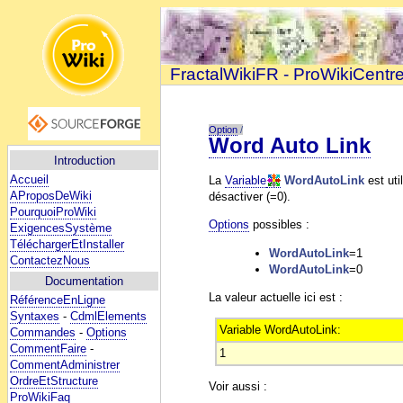
FractalWikiFR - ProWikiCentr
Option
/
Word Auto Link
Introduction
Accueil
La
Variable
WordAutoLink
est uti
AProposDeWiki
désactiver (=0).
PourquoiProWiki
Options
possibles :
ExigencesSystème
TéléchargerEtInstaller
WordAutoLink
=1
ContactezNous
WordAutoLink
=0
Documentation
La valeur actuelle ici est :
RéférenceEnLigne
Syntaxes
-
CdmlElements
Variable WordAutoLink:
Commandes
-
Options
CommentFaire
-
1
CommentAdministrer
OrdreEtStructure
Voir aussi :
ProWikiFaq