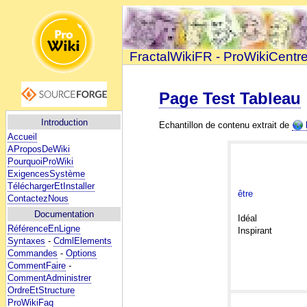
FractalWikiFR - ProWikiCentr
Page Test Tableau
Introduction
Echantillon de contenu extrait de
Accueil
AProposDeWiki
PourquoiProWiki
ExigencesSystème
TéléchargerEtInstaller
être
ContactezNous
Documentation
Idéal
RéférenceEnLigne
Inspirant
Syntaxes
-
CdmlElements
Commandes
-
Options
CommentFaire
-
CommentAdministrer
OrdreEtStructure
ProWikiFaq