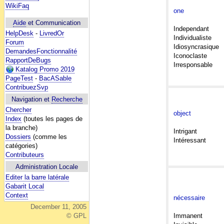
WikiFaq
one
Aide
et Communication
Independant
HelpDesk
-
LivredOr
Individualiste
Forum
Idiosyncrasique
DemandesFonctionnalité
Iconoclaste
RapportDeBugs
Irresponsable
Katalog Promo 2019
PageTest
-
BacASable
ContribuezSvp
Navigation et
Recherche
Chercher
object
Index
(toutes les pages de
la branche)
Intrigant
Dossiers
(comme les
Intéressant
catégories)
Contributeurs
Administration Locale
Editer la barre latérale
Gabarit Local
Context
nécessaire
December 11, 2005
Immanent
© GPL