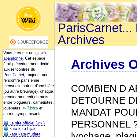
ParisCarnet...
Archives
Vous êtes sur un
wiki
abandonné
. Cet espace
Archives 
était précédemment dédié
aux rencontres du
ParisCarnet
, toujours une
rencontre parisienne
COMBIEN D A
mensuelle autour d'une bière
(ou autre breuvage), chaque
premier mercredi du mois,
DETOURNE DE
entre blogueurs, carnétistes,
wikistes
jouébeurs,
et
MANDAT POUR
autres sympathisants.
PERSONNEL ? 
Le site officiel (wiki)
kata kata bijak
lynchage, plagi
kata kata mutiara