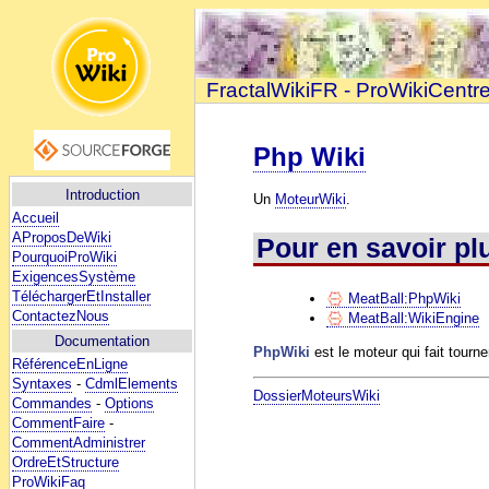
FractalWikiFR - ProWikiCentr
Php Wiki
Introduction
Un
MoteurWiki
.
Accueil
AProposDeWiki
Pour en savoir pl
PourquoiProWiki
ExigencesSystème
TéléchargerEtInstaller
MeatBall:PhpWiki
ContactezNous
MeatBall:WikiEngine
Documentation
PhpWiki
est le moteur qui fait tourne
RéférenceEnLigne
Syntaxes
-
CdmlElements
DossierMoteursWiki
Commandes
-
Options
CommentFaire
-
CommentAdministrer
OrdreEtStructure
ProWikiFaq