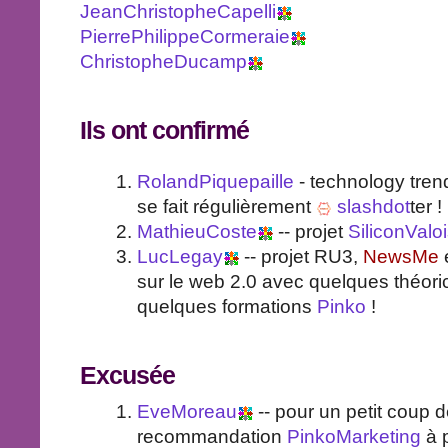
JeanChristopheCapelli
PierrePhilippeCormeraie
ChristopheDucamp
Ils ont confirmé
RolandPiquepaille
- technology trend
se fait régulièrement
slashdot
ter !
MathieuCoste
-- projet
SiliconValo
LucLegay
-- projet RU3,
NewsMe
e
sur le web 2.0 avec quelques théoric
quelques formations
Pinko
!
Excusée
EveMoreau
-- pour un petit coup d
recommandation
PinkoMarketing
à 