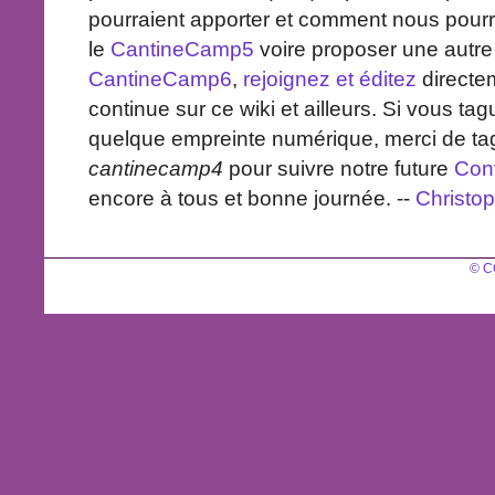
pourraient apporter et comment nous pourri
le
CantineCamp5
voire proposer une autr
CantineCamp6
,
rejoignez et éditez
directe
continue sur ce wiki et ailleurs. Si vous t
quelque empreinte numérique, merci de ta
cantinecamp4
pour suivre notre future
Con
encore à tous et bonne journée. --
Christ
© C