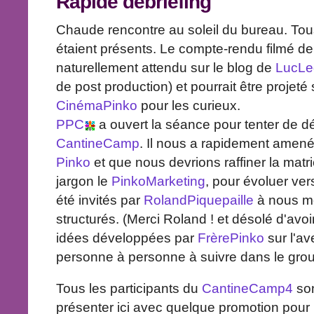
Rapide debriefing
Chaude rencontre au soleil du bureau. Tous
étaient présents. Le compte-rendu filmé de
naturellement attendu sur le blog de
LucLe
de post production) et pourrait être projeté 
CinémaPinko
pour les curieux.
PPC
a ouvert la séance pour tenter de déc
CantineCamp
. Il nous a rapidement amené
Pinko
et que nous devrions raffiner la matr
jargon le
PinkoMarketing
, pour évoluer vers
été invités par
RolandPiquepaille
à nous mon
structurés. (Merci Roland ! et désolé d'avoir 
idées développées par
FrèrePinko
sur l'av
personne à personne à suivre dans le gr
Tous les participants du
CantineCamp4
son
présenter ici avec quelque promotion pour le