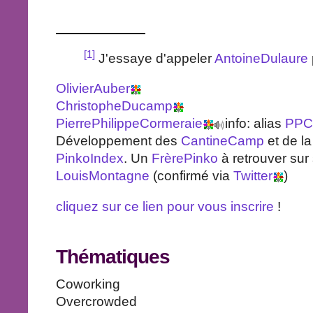
[1]
J'essaye d'appeler
AntoineDulaure
OlivierAuber
ChristopheDucamp
PierrePhilippeCormeraie
info: alias
PPC
Développement des
CantineCamp
et de l
PinkoIndex
. Un
FrèrePinko
à retrouver sur
LouisMontagne
(confirmé via
Twitter
)
cliquez sur ce lien pour vous inscrire
!
Thématiques
Coworking
Overcrowded