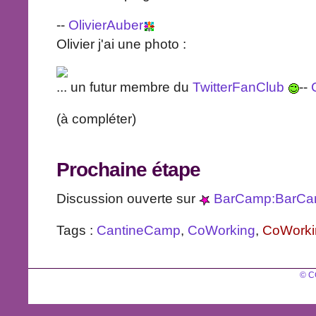
--
OlivierAuber
Olivier j'ai une photo :
... un futur membre du
TwitterFanClub
--
(à compléter)
Prochaine étape
Discussion ouverte sur
BarCamp:BarCa
Tags :
CantineCamp
,
CoWorking
,
CoWorki
© C