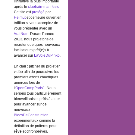
l'initiative la plus importante
après le
cluetrain-manifesto
.
Ce site est
protégé
par
Helmut
et demeure ouvert en
édition si vous acceptez de
vous présenter avec un
VraiNom
. Durant l'année
2013, nous projetons de
recruter quelques nouveaux
facilitateurs prêt(e)s à
avancer sur
LaVoieDuPinko
.
En clair : pitcher du projet en
vidéo afin de poursuivre les
premiers efforts chaotiques
amorcés lors de
l'
OpenCampParis1
. Nous
serions tous particulièrement
bienveillants et prêts à aider
pour avancer sur de
nouveaux
BlocsDeConstruction
expérimentaux comme la
définition de patterns pour
rêve
et chronorêves.