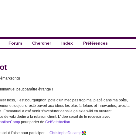
Forum
Chercher
Index
Préférences
ot
lémarketing)
mmanuel peut paraître étrange !
r boss, il est bourguignon, pote d'un mec pas trop mal placé dans ma boîte,
eneur et toujours resté ouvert aux idées les plus farfelues et innovantes, avec la
rre. Emmanuel a osé venir s'aventurer dans la galaxie wiki en ouvrant
e de wiki dédié à la relation client. L'idée serait de le recevoir avec
antineCamp
pour parler de
GetSatisfaction
.
toi à l'aise pour participer. --
ChristopheDucamp