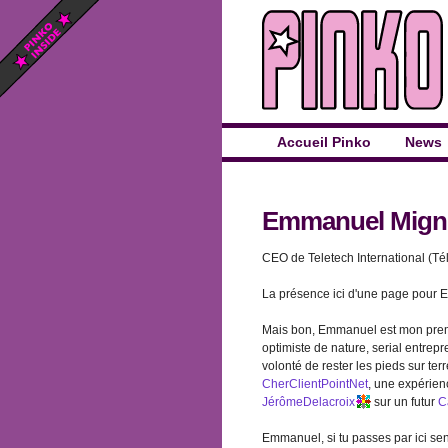
Accueil Pinko
News
Emmanuel Mign
CEO de Teletech International (Té
La présence ici d'une page pour E
Mais bon, Emmanuel est mon premie
optimiste de nature, serial entrepr
volonté de rester les pieds sur te
CherClientPointNet
, une expérienc
JérômeDelacroix
sur un futur
C
Emmanuel, si tu passes par ici sens 