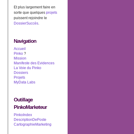
Et plus largement faire en
sorte que quelques
projets
puissent rejoindre le
DossierSuccès
.
Navigation
Accueil
Pinko
?
Mission
Manifeste des Evidences
La Voie du Pinko
Dossiers
Projets
MyData Labs
Outillage
PinkoMarketeur
PinkoIndex
DescriptionDePoste
CartographieMarketing