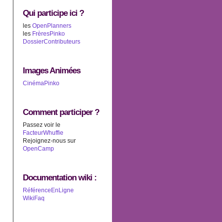
Qui participe ici ?
les
OpenPlanners
les
FrèresPinko
DossierContributeurs
Images Animées
CinémaPinko
Comment participer ?
Passez voir le
FacteurWhuffie
Rejoignez-nous sur
OpenCamp
Documentation wiki :
RéférenceEnLigne
WikiFaq