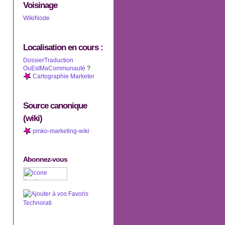
Voisinage
WikiNode
Localisation en cours :
DossierTraduction
OuEstMaCommunauté
?
Cartographie Marketer
Source canonique
(wiki)
pinko-marketing-wiki
Abonnez-vous