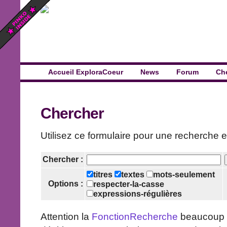
Accueil ExploraCoeur
News
Forum
Ch
Chercher
Utilisez ce formulaire pour une recherche en 
Chercher :
titres
textes
mots-seulement
Options :
respecter-la-casse
expressions-régulières
Attention la
FonctionRecherche
beaucoup p