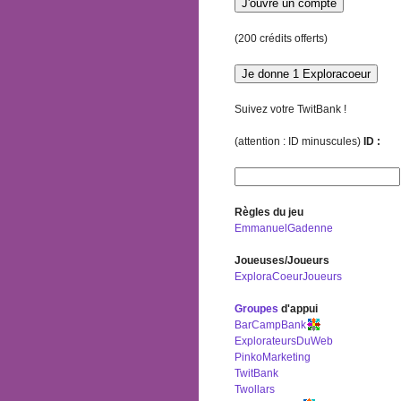
(200 crédits offerts)
Suivez votre TwitBank !
(attention : ID minuscules)
ID :
Règles du jeu
EmmanuelGadenne
Joueuses/Joueurs
ExploraCoeurJoueurs
Groupes
d'appui
BarCampBank
ExplorateursDuWeb
PinkoMarketing
TwitBank
Twollars