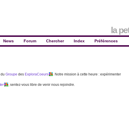
la pe
News
Forum
Chercher
Index
Préférences
c du
Groupe
des
ExploraCoeurs
. Notre mission à cette heure : expérimenter
ter
, sentez-vous libre de venir nous rejoindre.