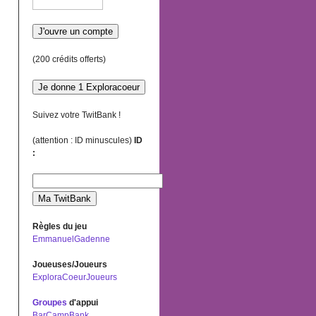
(200 crédits offerts)
Suivez votre TwitBank !
(attention : ID minuscules)
ID
:
Règles du jeu
EmmanuelGadenne
Joueuses/Joueurs
ExploraCoeurJoueurs
Groupes
d'appui
BarCampBank