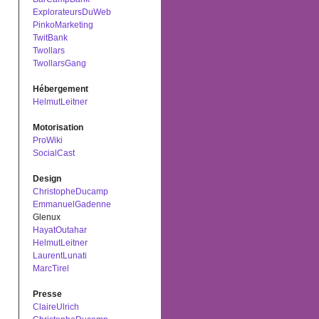
ExplorateursDuWeb
PinkoMarketing
TwitBank
Twollars
TwollarsGang
Hébergement
HelmutLeitner
Motorisation
ProWiki
SocialCast
Design
ChristopheDucamp
EmmanuelGadenne
Glenux
HayatOutahar
HelmutLeitner
LaurentLunati
MarcTirel
Presse
ClaireUlrich