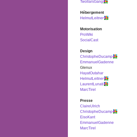
TwollarsGang
Hébergement
HelmutLeitner
Motorisation
ProWiki
SocialCast
Design
ChristopheDucamp
EmmanuelGadenne
Glenux
HayatOutahar
HelmutLeitner
LaurentLunati
MarcTirel
Presse
ClaireUlrich
ChristopheDucamp
EisoKant
EmmanuelGadenne
MarcTirel