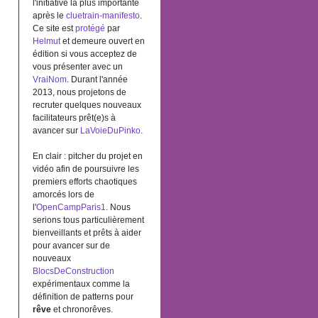
l'initiative la plus importante
après le
cluetrain-manifesto
.
Ce site est
protégé
par
Helmut
et demeure ouvert en
édition si vous acceptez de
vous présenter avec un
VraiNom
. Durant l'année
2013, nous projetons de
recruter quelques nouveaux
facilitateurs prêt(e)s à
avancer sur
LaVoieDuPinko
.
En clair : pitcher du projet en
vidéo afin de poursuivre les
premiers efforts chaotiques
amorcés lors de
l'
OpenCampParis1
. Nous
serions tous particulièrement
bienveillants et prêts à aider
pour avancer sur de
nouveaux
BlocsDeConstruction
expérimentaux comme la
définition de patterns pour
rêve
et chronorêves.