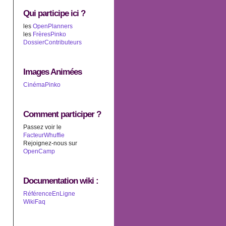
Qui participe ici ?
les
OpenPlanners
les
FrèresPinko
DossierContributeurs
Images Animées
CinémaPinko
Comment participer ?
Passez voir le
FacteurWhuffie
Rejoignez-nous sur
OpenCamp
Documentation wiki :
RéférenceEnLigne
WikiFaq