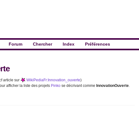
Forum
Chercher
Index
Préférences
rte
cf article sur
WikiPediaFr:Innovation_ouverte
)
our afficher la liste des projets
Pinko
se décrivant comme
InnovationOuverte
.