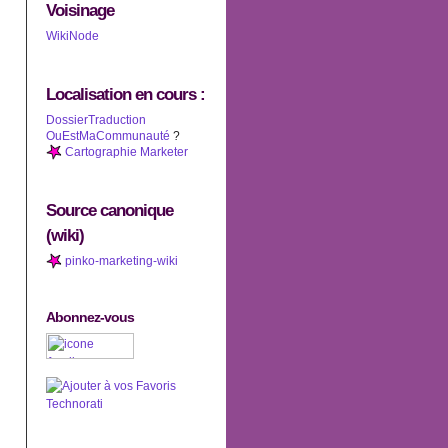
Voisinage
WikiNode
Localisation en cours :
DossierTraduction
OuEstMaCommunauté
?
Cartographie Marketer
Source canonique
(wiki)
pinko-marketing-wiki
Abonnez-vous