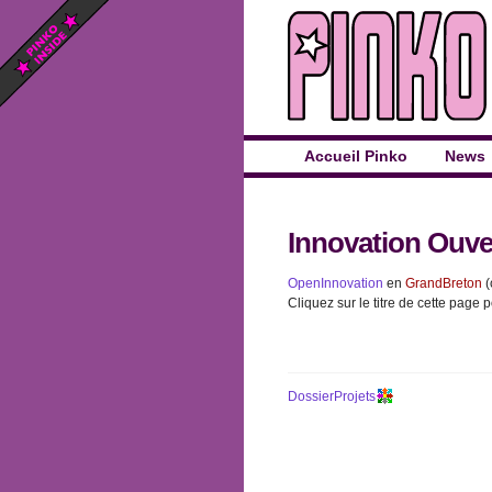
Accueil Pinko
News
Innovation Ouve
OpenInnovation
en
GrandBreton
(
Cliquez sur le titre de cette page p
DossierProjets