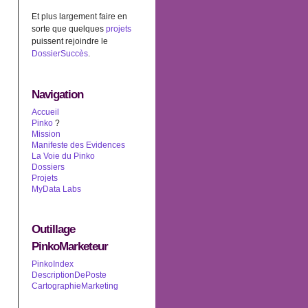
Et plus largement faire en
sorte que quelques
projets
puissent rejoindre le
DossierSuccès
.
Navigation
Accueil
Pinko
?
Mission
Manifeste des Evidences
La Voie du Pinko
Dossiers
Projets
MyData Labs
Outillage
PinkoMarketeur
PinkoIndex
DescriptionDePoste
CartographieMarketing